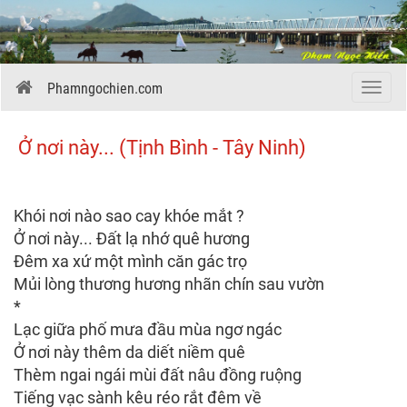
Phamngochien.com
Menu
Ở nơi này... (Tịnh Bình - Tây Ninh)
Khói nơi nào sao cay khóe mắt ?
Ở nơi này... Đất lạ nhớ quê hương
Đêm xa xứ một mình căn gác trọ
Mủi lòng thương hương nhãn chín sau vườn
*
Lạc giữa phố mưa đầu mùa ngơ ngác
Ở nơi này thêm da diết niềm quê
Thèm ngai ngái mùi đất nâu đồng ruộng
Tiếng vạc sành kêu réo rắt đêm về