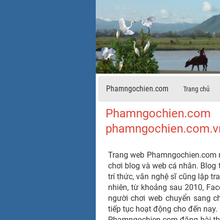
Phamngochien.com
Trang chủ
Phamngochien.com 
phamngochien.com.v
Trang web Phamngochien.com ra đơ
chơi blog và web cá nhân. Blog trơ
trí thức, văn nghệ sĩ cũng lập
nhiên, từ khoảng sau 2010, Face
người chơi web chuyển sang 
tiếp tục hoạt động cho đến nay.
Phamngochien.com đăng bài thuộc 