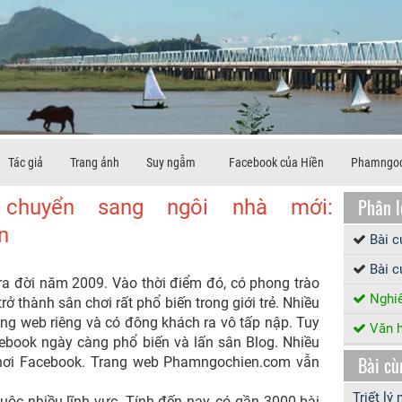
Tác giả
Trang ảnh
Suy ngẫm
Facebook của Hiền
Phamngoc
Phân l
chuyển sang ngôi nhà mới:
n
Bài 
Bài c
̀i năm 2009. Vào thời điểm đó, có phong trào
Nghiê
̉ thành sân chơi rất phổ biến trong giới trẻ. Nhiều
 trang web riêng và có đông khách ra vô tấp nập. Tuy
Văn h
book ngày càng phổ biến và lấn sân Blog. Nhiều
Bài cù
chơi Facebook. Trang web Phamngochien.com vẫn
Triết lý
nhiều lĩnh vực. Tính đến nay, có gần 3000 bài