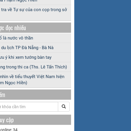
 tra về Tự sự của con cọp trong sở
ợc đọc nhiều
 là nước vô thần
 du lịch TP Đà Nẵng - Bà Nà
ưu ý khi xem tướng bàn tay
ng trong thi ca (Ths. Lê Tấn Thích)
nhìn về tiểu thuyết Việt Nam hiện
ạm Ngọc Hiền)
iếm
ruy cập
online: 34