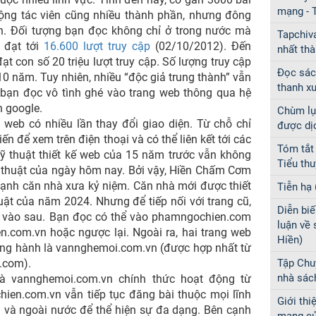
mạng - 
cộng tác viên cũng nhiều thành phần, nhưng đông
ên. Đối tượng bạn đọc không chỉ ở trong nước mà
Tapchiv
 đạt tới
16.600 lượt truy cập
(02/10/2012). Đến
nhất th
con số 20 triệu lượt truy cập. Số lượng truy cập
Đọc sách
 10 năm. Tuy nhiên, nhiều “độc giả trung thành” vẫn
thanh x
bạn đọc vô tình ghé vào trang web thông qua hệ
ên google.
Chùm lụ
b có nhiều lần thay đổi giao diện. Từ chỗ chỉ
được dị
́n để xem trên điện thoại và có thể liên kết tới các
Tóm tắt
ỹ thuật thiết kế web của 15 năm trước vẫn không
Tiểu th
ỹ thuật của ngày hôm nay. Bởi vậy, Hiền Chấm Cơm
ạnh căn nhà xưa kỷ niệm. Căn nhà mới được thiết
Tiễn hạ 
huật của năm 2024. Nhưng để tiếp nối với trang cũ,
Diễn biế
N vào sau. Bạn đọc có thể vào phamngochien.com
luận về
.com.vn hoặc ngược lại. Ngoài ra, hai trang web
Hiền)
 đồng hành là vannghemoi.com.vn (được hợp nhất từ
.com).
Tập Chu
nhà sác
 vannghemoi.com.vn chính thức hoạt động từ
.com.vn vẫn tiếp tục đăng bài thuộc mọi lĩnh
Giới thi
g và ngoài nước để thể hiện sự đa dạng. Bên cạnh
mạng c