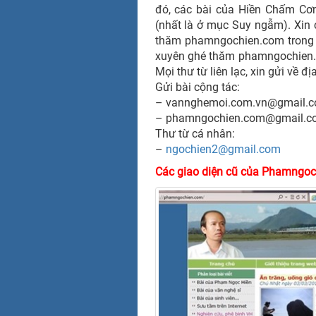
đó, các bài của Hiền Chấm Cơ
(nhất là ở mục Suy ngẫm). Xin
thăm phamngochien.com trong thơ
xuyên ghé thăm phamngochien.co
Mọi thư từ liên lạc, xin gửi về đị
Gửi bài cộng tác:
– vannghemoi.com.vn@gmail.
– phamngochien.com@gmail.c
Thư từ cá nhân:
–
ngochien2@gmail.com
Các giao diện cũ của Phamngoc