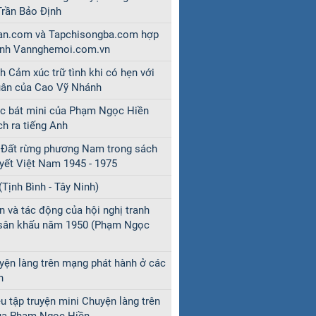
Trần Bảo Định
an.com và Tapchisongba.com hợp
ành Vannghemoi.com.vn
 Cảm xúc trữ tình khi có hẹn với
uân của Cao Vỹ Nhánh
c bát mini của Phạm Ngọc Hiền
ch ra tiếng Anh
 Đất rừng phương Nam trong sách
uyết Việt Nam 1945 - 1975
(Tịnh Bình - Tây Ninh)
n và tác động của hội nghị tranh
 sân khấu năm 1950 (Phạm Ngọc
yện làng trên mạng phát hành ở các
h
ệu tập truyện mini Chuyện làng trên
ủa Phạm Ngọc Hiền