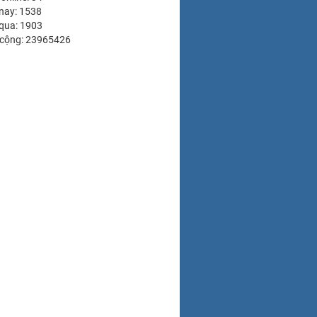
nay: 1538
qua: 1903
 cộng: 23965426