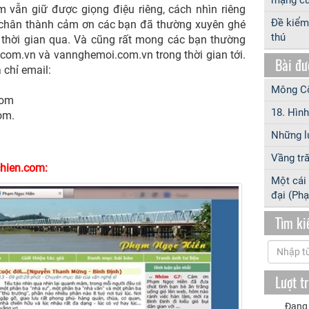
m vẫn giữ được giọng điệu riêng, cách nhìn riêng
Đề kiểm
 chân thành cảm ơn các bạn đã thường xuyên ghé
thú
̀i gian qua. Và cũng rất mong các bạn thường
m.vn và vannghemoi.com.vn trong thời gian tới.
Bài đư
a chỉ email:
Mông Cổ
com
18. Hình
om.
Những l
Vầng tră
hien.com:
Một cái 
đại (Ph
Tìm k
Lượt t
Đang 