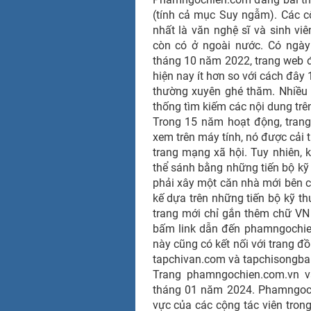
(tính cả mục Suy ngẫm). Các 
nhất là văn nghệ sĩ và sinh vi
còn có ở ngoài nước. Có ngày
tháng 10 năm 2022, trang web đạt 
hiện nay ít hơn so với cách đây
thường xuyên ghé thăm. Nhiều 
thống tìm kiếm các nội dung tr
Trong 15 năm hoạt động, trang we
xem trên máy tính, nó được cải tiê
trang mạng xã hội. Tuy nhiên, k
thể sánh bằng những tiến bộ k
phải xây một căn nhà mới bên c
kế dựa trên những tiến bộ kỹ t
trang mới chỉ gắn thêm chữ V
bấm link dẫn đến phamngochien
này cũng có kết nối với trang
tapchivan.com và tapchisongba
Trang phamngochien.com.vn và
tháng 01 năm 2024. Phamngochien
vực của các cộng tác viên tron