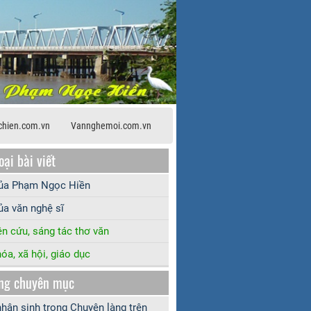
hien.com.vn
Vannghemoi.com.vn
oại bài viết
của Phạm Ngọc Hiền
ủa văn nghệ sĩ
n cứu, sáng tác thơ văn
óa, xã hội, giáo dục
ng chuyên mục
 nhân sinh trong Chuyện làng trên