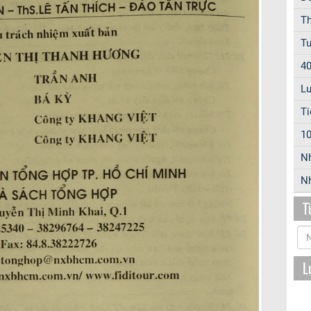
Th
Tu
40
Lu
Ti
10
N
Nh
T
L