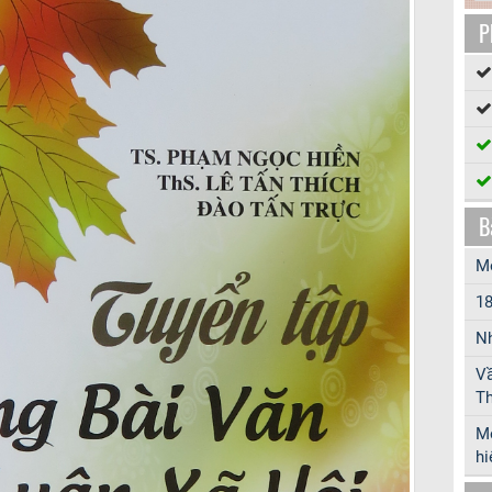
P
B
Mô
18
Nh
Vầ
Th
Mộ
hi