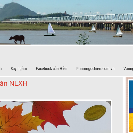
h
Suy ngẫm
Facebook của Hiền
Phamngochien.com.vn
Vann
văn NLXH