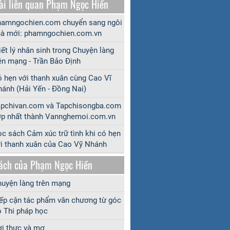
ài liên quan Phạm Ngọc Hiền
amngochien.com chuyển sang ngôi
à mới: phamngochien.com.vn
iết lý nhân sinh trong Chuyện làng
ên mạng - Trần Bảo Định
 hẹn với thanh xuân cùng Cao Vĩ
ánh (Hải Yến - Đồng Nai)
apchivan.com và Tapchisongba.com
p nhất thành Vannghemoi.com.vn
c sách Cảm xúc trữ tình khi có hẹn
i thanh xuân của Cao Vỹ Nhánh
ách của Phạm Ngọc Hiền
uyện làng trên mạng
ếp cận tác phẩm văn chương từ góc
 Thi pháp học
i thực và mơ