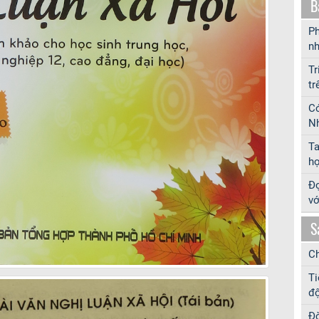
B
Ph
nh
Tr
tr
Có
Nh
T
hợ
Đọ
vớ
S
Ch
Ti
độ
Đờ