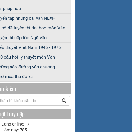
i pháp học
yển tập những bài văn NLXH
 bộ đề luyện thi đại học môn Văn
yện thi cấp tốc Ngữ văn
ểu thuyết Việt Nam 1945 - 1975
0 câu hỏi lý thuyết môn Văn
hững nẻo đường văn chương
ớ mùa thu đã xa
ìm kiếm
ượt truy cập
Đang online: 17
Hôm nay: 785