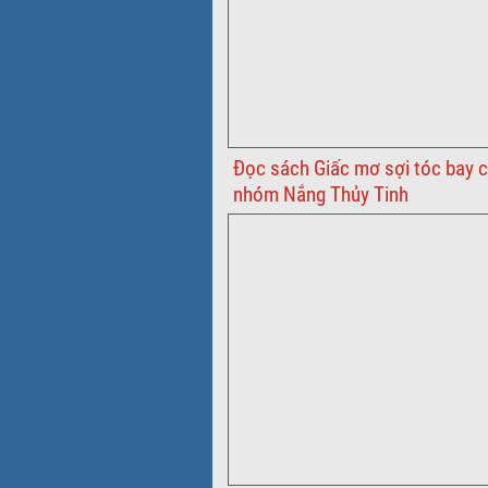
Đọc sách Giấc mơ sợi tóc bay c
nhóm Nắng Thủy Tinh