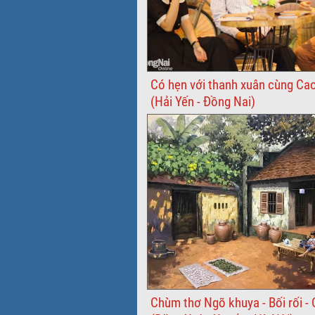
Có hẹn với thanh xuân cùng Ca
(Hải Yến - Đồng Nai)
Chùm thơ Ngõ khuya - Bối rối -