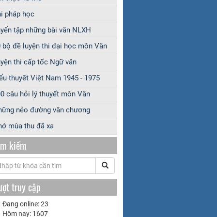
i pháp học
yển tập những bài văn NLXH
 bộ đề luyện thi đại học môn Văn
yện thi cấp tốc Ngữ văn
ểu thuyết Việt Nam 1945 - 1975
0 câu hỏi lý thuyết môn Văn
hững nẻo đường văn chương
ớ mùa thu đã xa
ìm kiếm
ượt truy cập
Đang online: 23
Hôm nay: 1607