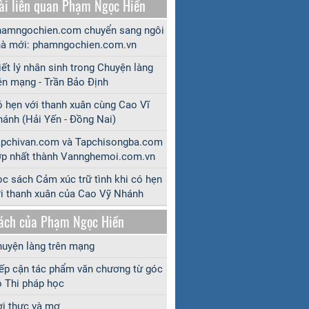
ài liên quan Phạm Ngọc Hiền
amngochien.com chuyển sang ngôi
à mới: phamngochien.com.vn
iết lý nhân sinh trong Chuyện làng
ên mạng - Trần Bảo Định
 hẹn với thanh xuân cùng Cao Vĩ
ánh (Hải Yến - Đồng Nai)
apchivan.com và Tapchisongba.com
p nhất thành Vannghemoi.com.vn
c sách Cảm xúc trữ tình khi có hẹn
i thanh xuân của Cao Vỹ Nhánh
ách của Phạm Ngọc Hiền
uyện làng trên mạng
ếp cận tác phẩm văn chương từ góc
 Thi pháp học
i thực và mơ