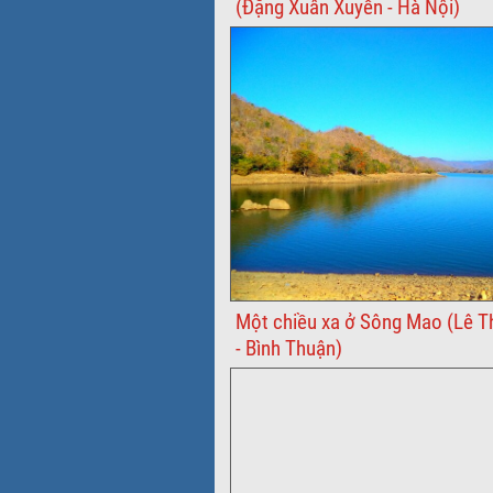
(Đặng Xuân Xuyến - Hà Nội)
Một chiều xa ở Sông Mao (Lê 
- Bình Thuận)