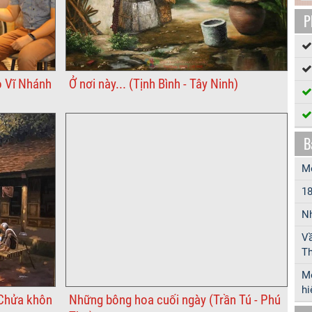
P
o Vĩ Nhánh
Ở nơi này... (Tịnh Bình - Tây Ninh)
B
Mô
18
Nh
Vầ
Th
Mộ
hi
 Chửa khôn
Những bông hoa cuối ngày (Trần Tú - Phú