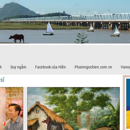
h
Suy ngẫm
Facebook của Hiền
Phamngochien.com.vn
Vann
sĩ