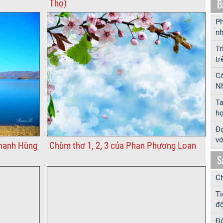
B
Thọ)
Ph
nh
Tr
tr
Có
Nh
T
hợ
Đọ
vớ
Thanh Hùng
Chùm thơ 1, 2, 3 của Phan Phương Loan
S
Ch
Ti
độ
Đờ