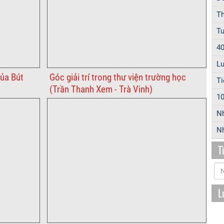
Th
Tu
40
Lu
ủa Bút
Góc giải trí trong thư viện trường học
Ti
(Trần Thanh Xem - Trà Vinh)
10
N
Nh
T
L