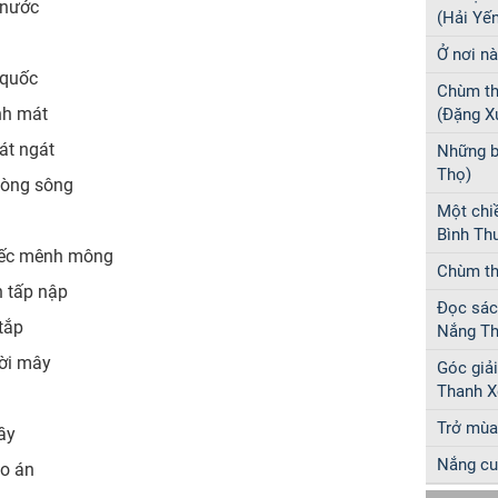
 nước
(Hải Yến
Ở nơi nà
 quốc
Chùm th
nh mát
(Đặng X
át ngát
Những b
Thọ)
dòng sông
Một chi
Bình Th
biếc mênh mông
Chùm th
 tấp nập
Đọc sác
tắp
Nắng Th
ời mây
Góc giải
Thanh X
Trở mùa
ầy
Nắng cu
áo án