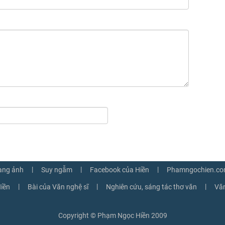
|
|
|
ang ảnh
Suy ngẫm
Facebook của Hiền
Phamngochien.co
|
|
|
iền
Bài của Văn nghệ sĩ
Nghiên cứu, sáng tác thơ văn
Văn
Copyright © Phạm Ngọc Hiền 2009