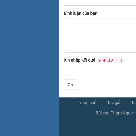
Bình luận của bạn:
Xin nhập kết quả:
9 + 10 = ?
Gửi
|
|
Trang chủ
Tác giả
Tr
Bài của Phạm Ngọc H