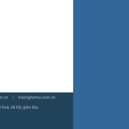
|
m.vn
Vannghemoi.com.vn
 hoá, xã hội, giáo dục