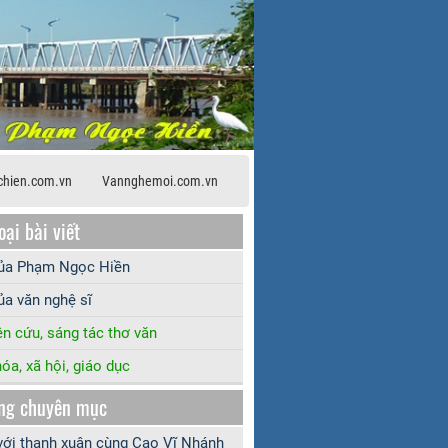
hien.com.vn
Vannghemoi.com.vn
oại bài viết
của Phạm Ngọc Hiền
ủa văn nghệ sĩ
n cứu, sáng tác thơ văn
óa, xã hội, giáo dục
ng chuyên mục
với thanh xuân cùng Cao Vĩ Nhánh