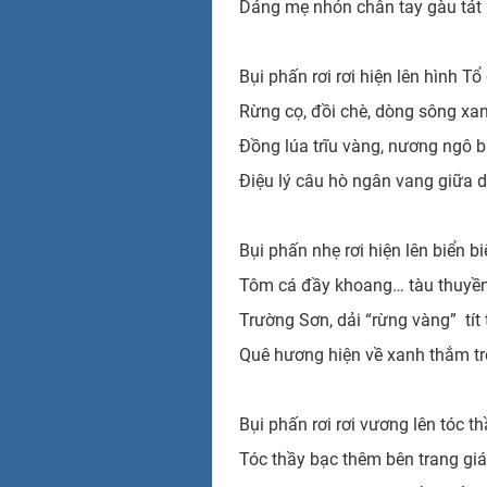
Dáng mẹ nhón chân tay gàu tát
Bụi phấn rơi rơi hiện lên hình Tổ
Rừng cọ, đồi chè, dòng sông xa
Đồng lúa trĩu vàng, nương ngô b
Điệu lý câu hò ngân vang giữa 
Bụi phấn nhẹ rơi hiện lên biển 
Tôm cá đầy khoang… tàu thuyền
Trường Sơn, dải “rừng vàng” tít 
Quê hương hiện về xanh thắm tr
Bụi phấn rơi rơi vương lên tóc th
Tóc thầy bạc thêm bên trang gi