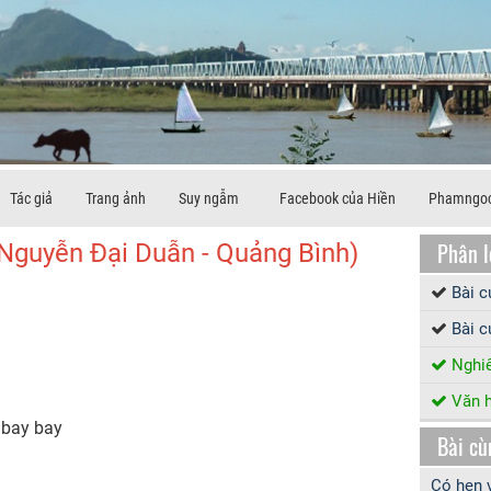
Tác giả
Trang ảnh
Suy ngẫm
Facebook của Hiền
Phamngoc
Phân l
(Nguyễn Đại Duẫn - Quảng Bình)
Bài 
Bài c
Nghiê
Văn h
 bay bay
Bài cù
Có hẹn 