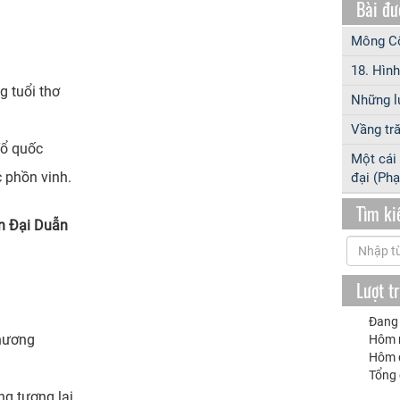
Bài đư
Mông Cổ
18. Hình
 tuổi thơ
Những l
Vầng tră
Tổ quốc
Một cái 
 phồn vinh.
đại (Ph
Tìm k
n Đại Duẫn
Lượt t
Đang 
 hương
Hôm 
Hôm 
Tổng
g tương lai