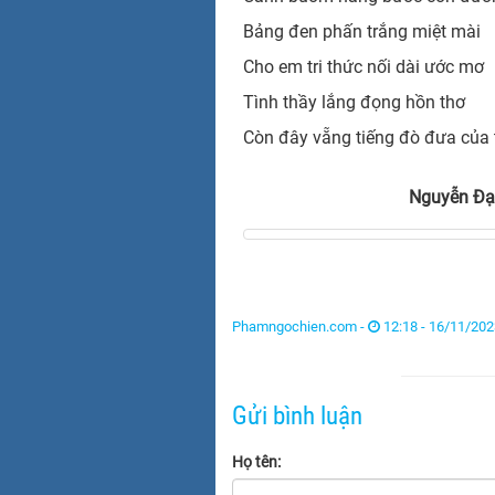
Bảng đen phấn trắng miệt mài
Cho em tri thức nối dài ước mơ
Tình thầy lắng đọng hồn thơ
Còn đây vẵng tiếng đò đưa của 
Nguyễn Đạ
Phamngochien.com -
12:18 - 16/11/202
Gửi bình luận
Họ tên: