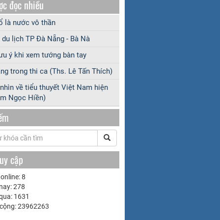
ợc đọc nhiều
 là nước vô thần
 du lịch TP Đà Nẵng - Bà Nà
ưu ý khi xem tướng bàn tay
ng trong thi ca (Ths. Lê Tấn Thích)
nhìn về tiểu thuyết Việt Nam hiện
ạm Ngọc Hiền)
iếm
ruy cập
online: 8
nay: 278
qua: 1631
 cộng: 23962263