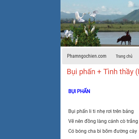
Phamngochien.com
Trang chủ
Bụi phấn + Tình thầy 
BỤI PHẤN
Bụi phấn li ti nhẹ rơi trên bảng
Vẽ nên đồng làng cánh cò trắng
Có bóng cha bì bõm đường cày