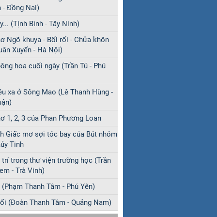
 - Đồng Nai)
y... (Tịnh Bình - Tây Ninh)
ơ Ngõ khuya - Bối rối - Chửa khôn
uân Xuyến - Hà Nội)
ông hoa cuối ngày (Trần Tú - Phú
ều xa ở Sông Mao (Lê Thanh Hùng -
uận)
ơ 1, 2, 3 của Phan Phương Loan
h Giấc mơ sợi tóc bay của Bút nhóm
ủy Tinh
 trí trong thư viện trường học (Trần
em - Trà Vinh)
 (Phạm Thanh Tâm - Phú Yên)
ối (Đoàn Thanh Tâm - Quảng Nam)