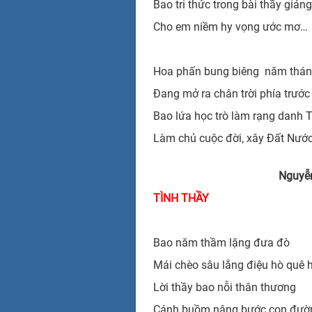
Bao tri thức trong bài thầy giảng
Cho em niềm hy vọng ước mơ…
Hoa phấn bung biêng năm tháng
Đang mở ra chân trời phía trước
Bao lứa học trò làm rạng danh 
Làm chủ cuộc đời, xây Đất Nước
Nguyễ
TÌNH THẦY
Bao năm thầm lặng đưa đò
Mái chèo sâu lắng điệu hò quê
Lời thầy bao nỗi thân thương
Cánh buồm nâng bước con đườn