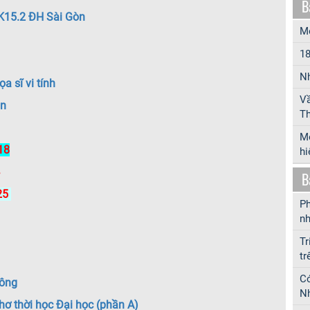
B
 K15.2 ĐH Sài Gòn
Mô
18
Nh
 sĩ vi tính
Vầ
òn
Th
Mộ
18
hi
B
25
Ph
nh
Tr
tr
Có
hông
Nh
hơ thời học Đại học (phần A)