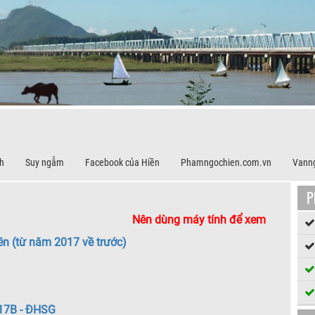
h
Suy ngẫm
Facebook của Hiền
Phamngochien.com.vn
Vann
P
Nên dùng máy tính để xem
ền (từ năm 2017 về trước)
K17B - ĐHSG