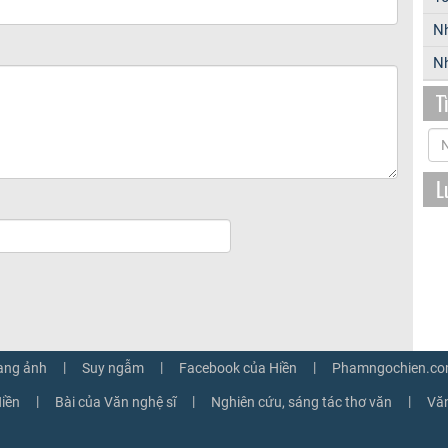
N
Nh
T
L
|
|
|
ang ảnh
Suy ngẫm
Facebook của Hiền
Phamngochien.co
|
|
|
iền
Bài của Văn nghệ sĩ
Nghiên cứu, sáng tác thơ văn
Văn