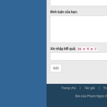
Bình luận của bạn:
Xin nhập kết quả:
16 + 4 = ?
Gửi
|
|
Trang chủ
Tác giả
Tr
Bài của Phạm Ngọc H