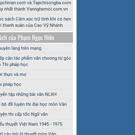
apchivan.com và Tapchisongba.com
p nhất thành Vannghemoi.com.vn
c sách Cảm xúc trữ tình khi có hẹn
i thanh xuân của Cao Vỹ Nhánh
ách của Phạm Ngọc Hiền
uyện làng trên mạng
ếp cận tác phẩm văn chương từ góc
 Thi pháp học
i thực và mơ
i pháp học
yển tập những bài văn NLXH
 bộ đề luyện thi đại học môn Văn
yện thi cấp tốc Ngữ văn
ểu thuyết Việt Nam 1945 - 1975
0 câu hỏi lý thuyết môn Văn