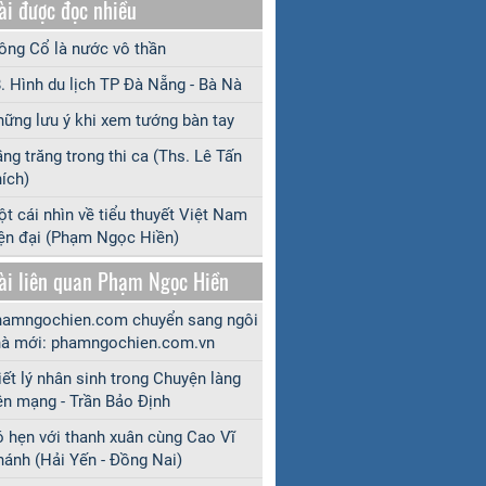
ài được đọc nhiều
ng Cổ là nước vô thần
. Hình du lịch TP Đà Nẵng - Bà Nà
ững lưu ý khi xem tướng bàn tay
ng trăng trong thi ca (Ths. Lê Tấn
ích)
t cái nhìn về tiểu thuyết Việt Nam
ện đại (Phạm Ngọc Hiền)
ài liên quan Phạm Ngọc Hiền
amngochien.com chuyển sang ngôi
à mới: phamngochien.com.vn
iết lý nhân sinh trong Chuyện làng
ên mạng - Trần Bảo Định
 hẹn với thanh xuân cùng Cao Vĩ
ánh (Hải Yến - Đồng Nai)