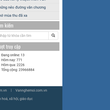
hững nẻo đường văn chương
ớ mùa thu đã xa
ìm kiếm
ượt truy cập
Đang online: 13
Hôm nay: 771
Hôm qua: 2226
Tổng cộng: 23966884
|
m.vn
Vannghemoi.com.vn
 hoá, xã hội, giáo dục