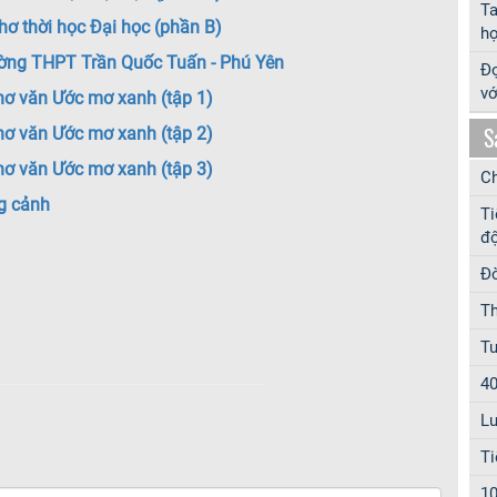
T
hơ thời học Đại học (phần B)
hợ
ường THPT Trần Quốc Tuấn - Phú Yên
Đọ
vớ
hơ văn Ước mơ xanh (tập 1)
S
hơ văn Ước mơ xanh (tập 2)
hơ văn Ước mơ xanh (tập 3)
Ch
g cảnh
Ti
độ
Đờ
Th
Tu
40
Lu
Ti
10