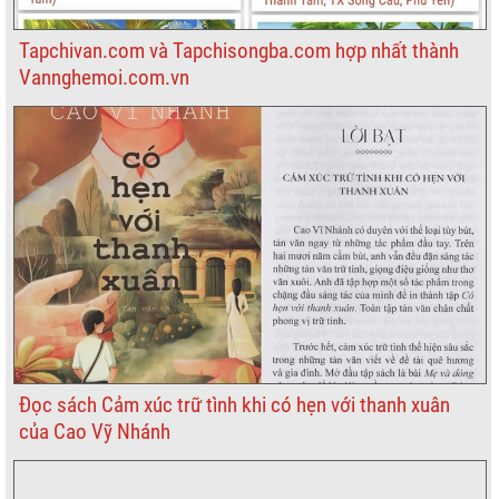
Tapchivan.com và Tapchisongba.com hợp nhất thành
Vannghemoi.com.vn
Đọc sách Cảm xúc trữ tình khi có hẹn với thanh xuân
của Cao Vỹ Nhánh