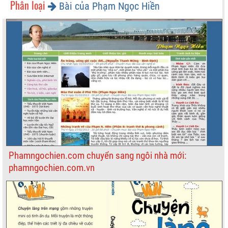
Phân loại
Bài của Phạm Ngọc Hiền
Phamngochien.com chuyển sang ngôi nhà mới:
phamngochien.com.vn