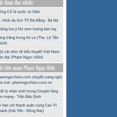
ài được đọc nhiều
ng Cổ là nước vô thần
. Hình du lịch TP Đà Nẵng - Bà Nà
ững lưu ý khi xem tướng bàn tay
ng trăng trong thi ca (Ths. Lê Tấn
ích)
t cái nhìn về tiểu thuyết Việt Nam
ện đại (Phạm Ngọc Hiền)
ài liên quan Phạm Ngọc Hiền
amngochien.com chuyển sang ngôi
à mới: phamngochien.com.vn
iết lý nhân sinh trong Chuyện làng
ên mạng - Trần Bảo Định
 hẹn với thanh xuân cùng Cao Vĩ
ánh (Hải Yến - Đồng Nai)