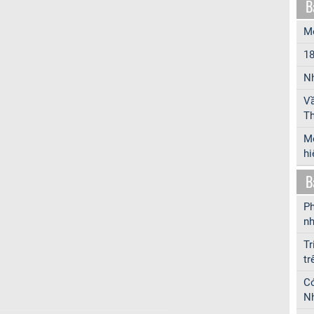
B
Mô
18
Nh
Vầ
Th
Mộ
hi
B
Ph
nh
Tr
tr
Có
Nh