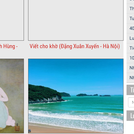
Th
Tu
40
Lu
h Hùng -
Viết cho khờ (Đặng Xuân Xuyến - Hà Nội)
Ti
10
N
Nh
T
L