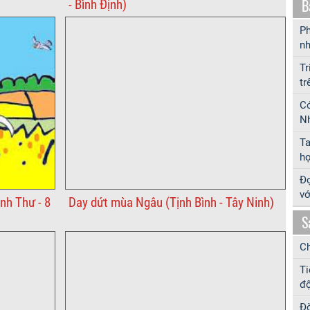
B
- Bình Định)
Ph
nh
Tr
tr
Có
Nh
T
hợ
Đọ
vớ
nh Thư - 8
Day dứt mùa Ngâu (Tịnh Bình - Tây Ninh)
S
Ch
Ti
độ
Đờ