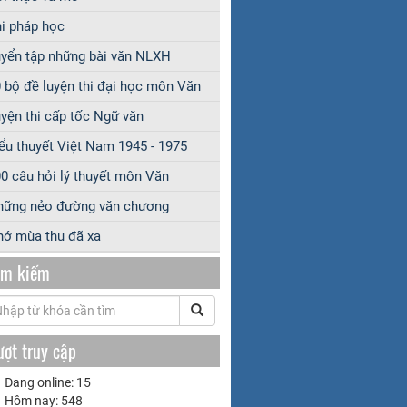
i pháp học
yển tập những bài văn NLXH
 bộ đề luyện thi đại học môn Văn
yện thi cấp tốc Ngữ văn
ểu thuyết Việt Nam 1945 - 1975
0 câu hỏi lý thuyết môn Văn
hững nẻo đường văn chương
ớ mùa thu đã xa
ìm kiếm
ượt truy cập
Đang online: 15
Hôm nay: 548