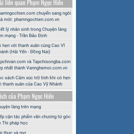
ài liên quan Phạm Ngọc Hiền
amngochien.com chuyển sang ngôi
à mới: phamngochien.com.vn
iết lý nhân sinh trong Chuyện làng
ên mạng - Trần Bảo Định
 hẹn với thanh xuân cùng Cao Vĩ
ánh (Hải Yến - Đồng Nai)
apchivan.com và Tapchisongba.com
p nhất thành Vannghemoi.com.vn
c sách Cảm xúc trữ tình khi có hẹn
i thanh xuân của Cao Vỹ Nhánh
ách của Phạm Ngọc Hiền
uyện làng trên mạng
ếp cận tác phẩm văn chương từ góc
 Thi pháp học
i thực và mơ