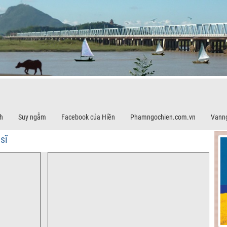
h
Suy ngẫm
Facebook của Hiền
Phamngochien.com.vn
Vann
sĩ