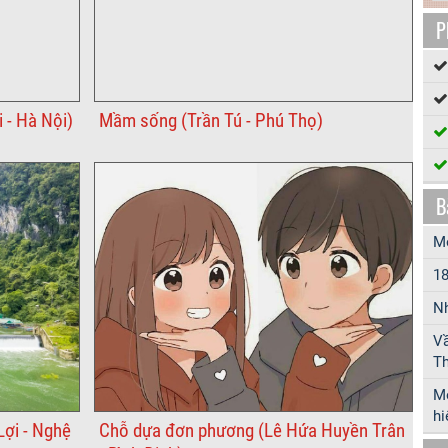
P
 - Hà Nội)
Mầm sống (Trần Tú - Phú Thọ)
B
Mô
18
Nh
Vầ
Th
Mộ
hi
Lợi - Nghệ
Chỗ dựa đơn phương (Lê Hứa Huyền Trân