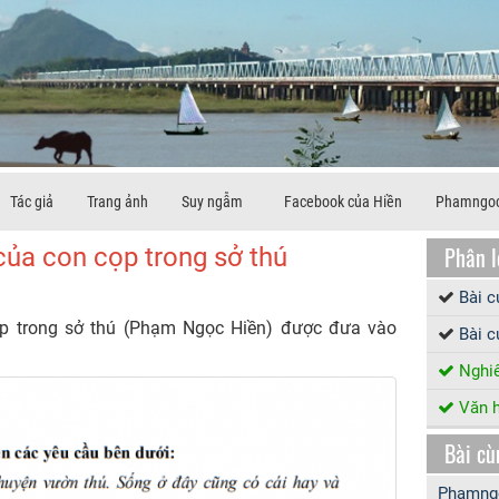
Tác giả
Trang ảnh
Suy ngẫm
Facebook của Hiền
Phamngoc
Phân l
của con cọp trong sở thú
Bài 
p trong sở thú (Phạm Ngọc Hiền) được đưa vào
Bài c
Nghiê
Văn h
Bài cù
Phamngo