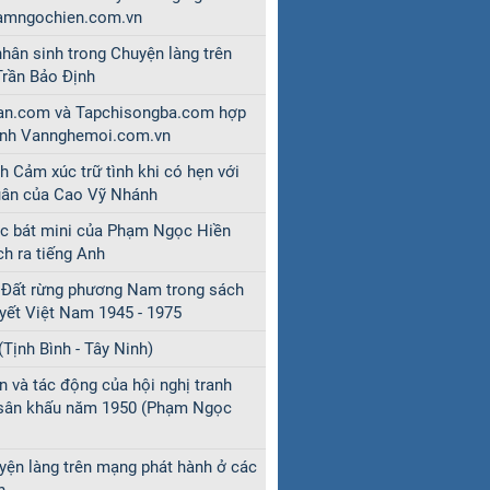
hamngochien.com.vn
 nhân sinh trong Chuyện làng trên
Trần Bảo Định
an.com và Tapchisongba.com hợp
ành Vannghemoi.com.vn
 Cảm xúc trữ tình khi có hẹn với
uân của Cao Vỹ Nhánh
c bát mini của Phạm Ngọc Hiền
ch ra tiếng Anh
 Đất rừng phương Nam trong sách
uyết Việt Nam 1945 - 1975
(Tịnh Bình - Tây Ninh)
n và tác động của hội nghị tranh
 sân khấu năm 1950 (Phạm Ngọc
yện làng trên mạng phát hành ở các
h