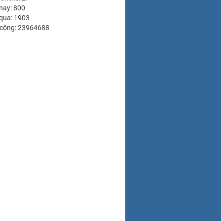
nay: 800
qua: 1903
 cộng: 23964688