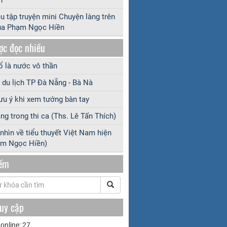
ệu tập truyện mini Chuyện làng trên
ủa Phạm Ngọc Hiền
ợc đọc nhiều
 là nước vô thần
 du lịch TP Đà Nẵng - Bà Nà
ưu ý khi xem tướng bàn tay
ng trong thi ca (Ths. Lê Tấn Thích)
nhìn về tiểu thuyết Việt Nam hiện
ạm Ngọc Hiền)
iếm
ruy cập
online: 27