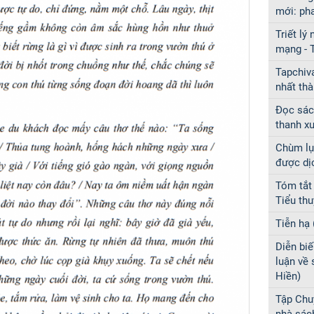
mới: p
Triết lý
mạng - 
Tapchiv
nhất th
Đọc sách
thanh x
Chùm lụ
được dị
Tóm tắt
Tiểu th
Tiễn hạ 
Diễn biế
luận về
Hiền)
Tập Chu
nhà sác