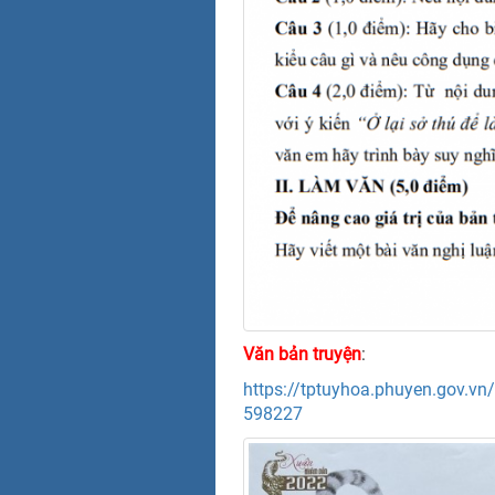
Văn bản truyện
:
https://tptuyhoa.phuyen.gov.vn/
598227