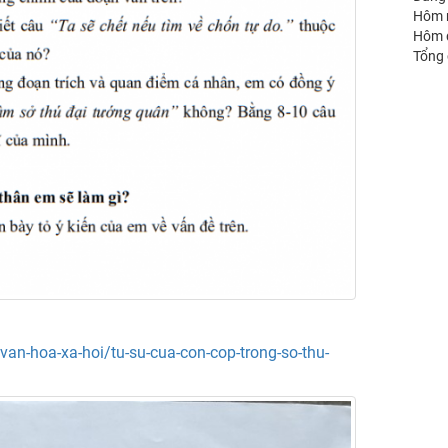
Hôm 
Hôm 
Tổng
van-hoa-xa-hoi/tu-su-cua-con-cop-trong-so-thu-