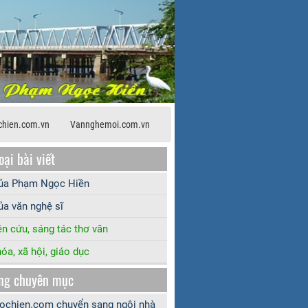
hien.com.vn
Vannghemoi.com.vn
oại bài viết
của Phạm Ngọc Hiền
ủa văn nghệ sĩ
n cứu, sáng tác thơ văn
óa, xã hội, giáo dục
ng chuyên mục
chien.com chuyển sang ngôi nhà