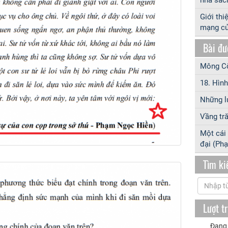
Giới thi
mạng c
Bài đư
Mông Cổ
18. Hình
Những l
Vầng tră
Một cái 
đại (Ph
Tìm k
Lượt t
Đang 