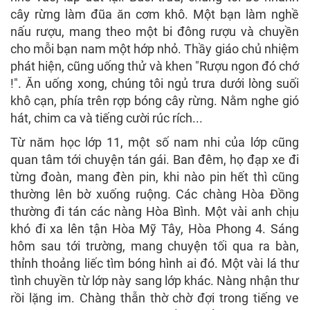
cây rừng làm đũa ăn cơm khô. Một bạn làm nghề
nấu rượu, mang theo một bi đông rượu và chuyền
cho mỗi bạn nam một hớp nhỏ. Thầy giáo chủ nhiệm
phát hiện, cũng uống thử và khen "Rượu ngon đó chớ
!". Ăn uống xong, chúng tôi ngủ trưa dưới lòng suối
khô cạn, phía trên rợp bóng cây rừng. Nằm nghe gió
hát, chim ca và tiếng cười rúc rích...
Từ năm học lớp 11, một số nam nhi của lớp cũng
quan tâm tới chuyện tán gái. Ban đêm, họ đạp xe đi
từng đoàn, mang đèn pin, khi nào pin hết thì cũng
thường lên bờ xuống ruộng. Các chàng Hòa Đồng
thường đi tán các nàng Hòa Bình. Một vài anh chịu
khó đi xa lên tận Hòa Mỹ Tây, Hòa Phong 4. Sáng
hôm sau tới trường, mang chuyện tối qua ra bàn,
thỉnh thoảng liếc tìm bóng hình ai đó. Một vài lá thư
tình chuyền từ lớp này sang lớp khác. Nàng nhận thư
rồi lặng im. Chàng thẫn thờ chờ đợi trong tiếng ve