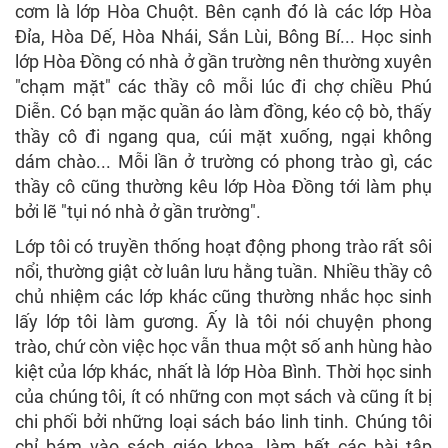
cơm là lớp Hòa Chuột. Bên cạnh đó là các lớp Hòa
Đỉa, Hòa Dế, Hòa Nhái, Sắn Lùi, Bông Bí... Học sinh
lớp Hòa Đồng có nhà ở gần trường nên thường xuyên
"chạm mặt" các thầy cô mỗi lúc đi chợ chiều Phú
Diễn. Có bạn mặc quần áo làm đồng, kéo cộ bò, thấy
thầy cô đi ngang qua, cúi mặt xuống, ngại không
dám chào... Mỗi lần ở trường có phong trào gì, các
thầy cô cũng thường kêu lớp Hòa Đồng tới làm phụ
bởi lẽ "tụi nó nhà ở gần trường".
Lớp tôi có truyền thống hoạt động phong trào rất sôi
nổi, thường giật cờ luân lưu hằng tuần. Nhiều thầy cô
chủ nhiệm các lớp khác cũng thường nhắc học sinh
lấy lớp tôi làm gương. Ấy là tôi nói chuyện phong
trào, chứ còn việc học vẫn thua một số anh hùng hào
kiệt của lớp khác, nhất là lớp Hòa Bình. Thời học sinh
của chúng tôi, ít có những con mọt sách và cũng ít bị
chi phối bởi những loại sách báo linh tinh. Chúng tôi
chỉ bám vào sách giáo khoa, làm hết các bài tập