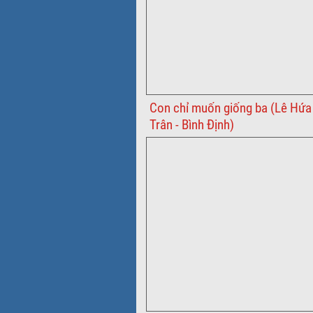
Con chỉ muốn giống ba (Lê Hứa
Trân - Bình Định)