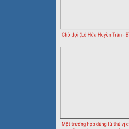
Chờ đợi (Lê Hứa Huyền Trân - B
Một trường hợp dùng từ thú vị c