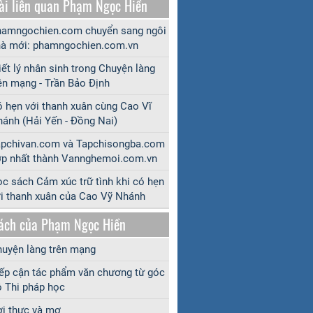
ài liên quan Phạm Ngọc Hiền
amngochien.com chuyển sang ngôi
à mới: phamngochien.com.vn
iết lý nhân sinh trong Chuyện làng
ên mạng - Trần Bảo Định
 hẹn với thanh xuân cùng Cao Vĩ
ánh (Hải Yến - Đồng Nai)
apchivan.com và Tapchisongba.com
p nhất thành Vannghemoi.com.vn
c sách Cảm xúc trữ tình khi có hẹn
i thanh xuân của Cao Vỹ Nhánh
ách của Phạm Ngọc Hiền
uyện làng trên mạng
ếp cận tác phẩm văn chương từ góc
 Thi pháp học
i thực và mơ