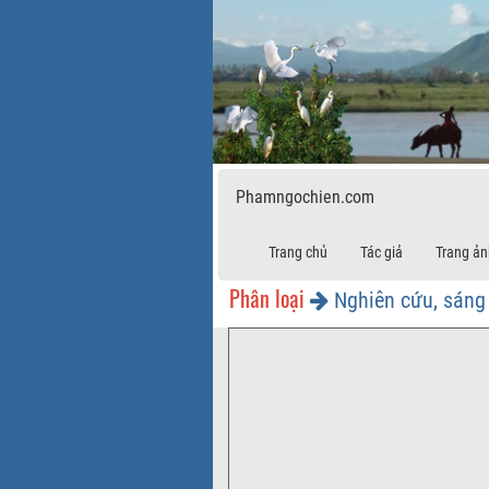
Phamngochien.com
Trang chủ
Tác giả
Trang ản
Phân loại
Nghiên cứu, sáng 