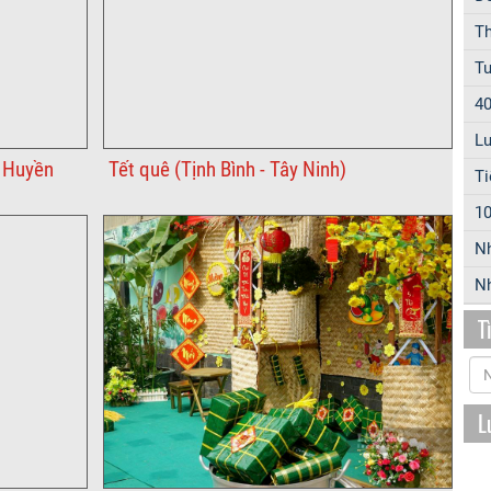
Th
Tu
40
Lu
 Huyền
Tết quê (Tịnh Bình - Tây Ninh)
Ti
10
N
Nh
T
L