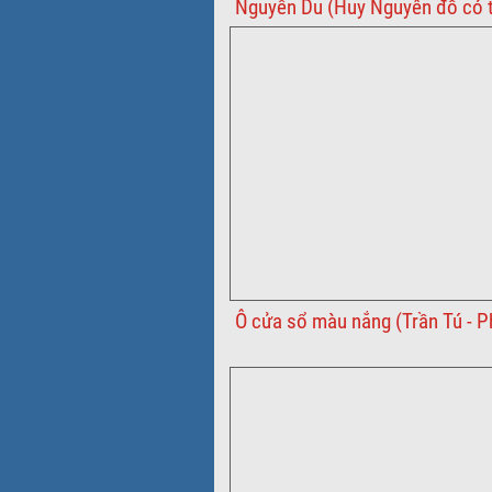
Nguyễn Du (Huy Nguyên đố có 
Ô cửa sổ màu nắng (Trần Tú - P