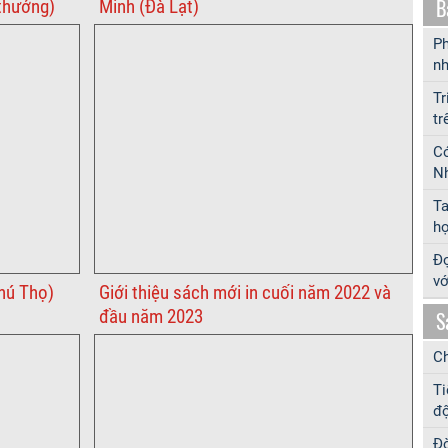
B
thưởng)
Minh (Đà Lạt)
Ph
nh
Tr
tr
Có
Nh
T
hợ
Đọ
vớ
hú Thọ)
Giới thiệu sách mới in cuối năm 2022 và
đầu năm 2023
S
Ch
Ti
độ
Đờ