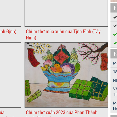
P
ình Định)
Chùm thơ mùa xuân của Tịnh Bình (Tây
Ninh)
B
Mô
18
Nh
Vầ
Th
Mộ
hi
ủa
Chùm thơ xuân 2023 của Phan Thành