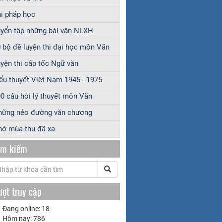
i pháp học
yển tập những bài văn NLXH
 bộ đề luyện thi đại học môn Văn
yện thi cấp tốc Ngữ văn
ểu thuyết Việt Nam 1945 - 1975
0 câu hỏi lý thuyết môn Văn
hững nẻo đường văn chương
ớ mùa thu đã xa
ìm kiếm
ượt truy cập
Đang online: 18
Hôm nay: 786