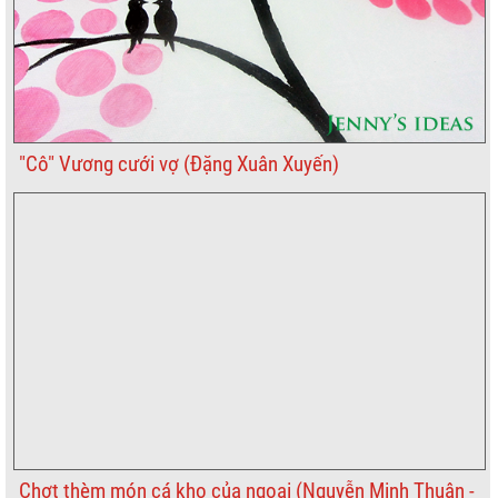
"Cô" Vương cưới vợ (Đặng Xuân Xuyến)
Chợt thèm món cá kho của ngoại (Nguyễn Minh Thuận -