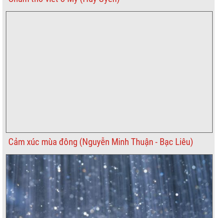
Cảm xúc mùa đông (Nguyễn Minh Thuận - Bạc Liêu)