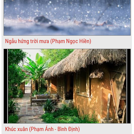
Ngẫu hứng trời mưa (Phạm Ngọc Hiền)
Khúc xuân (Phạm Ánh - Bình Định)