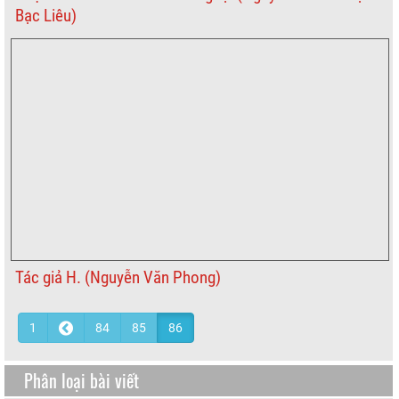
Bạc Liêu)
Tác giả H. (Nguyễn Văn Phong)
1
84
85
86
Phân loại bài viết