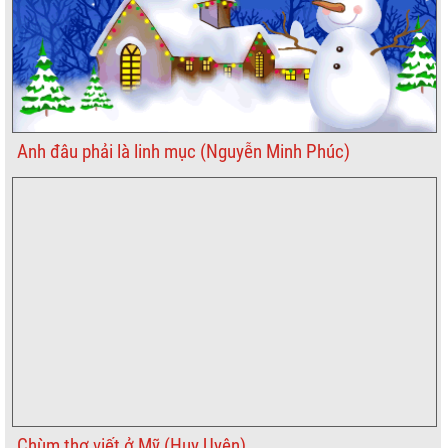
Anh đâu phải là linh mục (Nguyễn Minh Phúc)
Chùm thơ viết ở Mỹ (Huy Uyên)