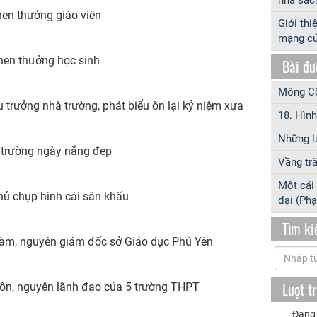
en thưởng giáo viên
Giới thi
mạng c
hen thưởng học sinh
Bài đư
Mông Cổ
 trưởng nhà trường, phát biểu ôn lại kỷ niệm xưa
18. Hình
Những l
 trường ngày nắng đẹp
Vầng tră
Một cái 
hủ chụp hình cái sân khấu
đại (Ph
Tìm k
àm, nguyên giám đốc sở Giáo dục Phú Yên
Lượt t
ôn, nguyên lãnh đạo của 5 trường THPT
Đang 