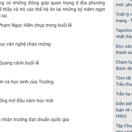
ang có những đóng góp quan trọng ở địa phương
mới: p
 thầy và trò các thế hệ ôn lại những kỷ niệm ngọt
Triết lý
lai.
mạng - 
Phạm Ngọc Hiền chụp trong buổi lễ
Tapchiv
nhất th
mục văn nghệ chào mừng
Đọc sách
thanh x
Chùm lụ
Quang cảnh buổi lễ
được dị
Tóm tắt
ên và học sinh của Trường
Tiểu th
Tiễn hạ 
rống mở đầu năm học mới
Diễn biế
luận về
Hiền)
 nhận trường đạt chuẩn quốc gia
Tập Chu
nhà sác