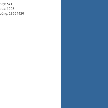
nay: 541
qua: 1903
 cộng: 23964429