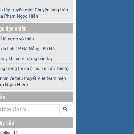
ệu tập truyện mini Chuyện làng trên
ủa Phạm Ngọc Hiền
ợc đọc nhiều
 là nước vô thần
 du lịch TP Đà Nẵng - Bà Nà
ưu ý khi xem tướng bàn tay
ng trong thi ca (Ths. Lê Tấn Thích)
nhìn về tiểu thuyết Việt Nam hiện
ạm Ngọc Hiền)
iếm
ruy cập
online: 11