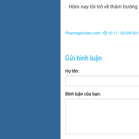
Hôm nay tôi trở về thăm trường
Phamngochien.com -
10:11 - 02/09/201
Gửi bình luận
Họ tên:
Bình luận của bạn: