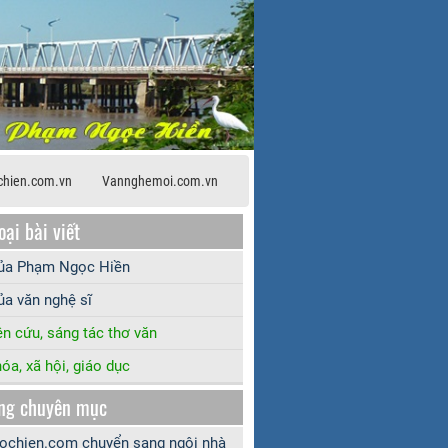
hien.com.vn
Vannghemoi.com.vn
oại bài viết
của Phạm Ngọc Hiền
ủa văn nghệ sĩ
n cứu, sáng tác thơ văn
óa, xã hội, giáo dục
ng chuyên mục
chien.com chuyển sang ngôi nhà