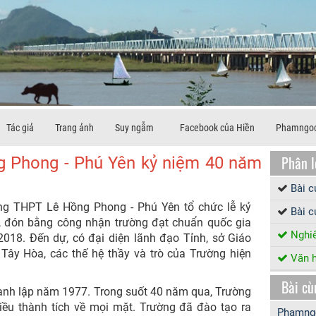
Tác giả
Trang ảnh
Suy ngẫm
Facebook của Hiền
Phamngoc
Phân l
 Phong - Phú Yên kỷ niệm 40 năm
Bài 
ờng THPT Lê Hồng Phong - Phú Yên tổ chức lễ kỷ
Bài c
, đón bằng công nhận trường đạt chuẩn quốc gia
Nghiê
018. Đến dự, có đại diện lãnh đạo Tỉnh, sở Giáo
Tây Hòa, các thế hệ thầy và trò của Trường hiện
Văn h
Bài cù
nh lập năm 1977. Trong suốt 40 năm qua, Trường
iều thành tích về mọi mặt. Trường đã đào tạo ra
Phamngo