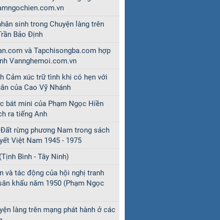
hamngochien.com.vn
 nhân sinh trong Chuyện làng trên
Trần Bảo Định
an.com và Tapchisongba.com hợp
ành Vannghemoi.com.vn
 Cảm xúc trữ tình khi có hẹn với
uân của Cao Vỹ Nhánh
c bát mini của Phạm Ngọc Hiền
ch ra tiếng Anh
 Đất rừng phương Nam trong sách
uyết Việt Nam 1945 - 1975
(Tịnh Bình - Tây Ninh)
n và tác động của hội nghị tranh
 sân khấu năm 1950 (Phạm Ngọc
yện làng trên mạng phát hành ở các
h