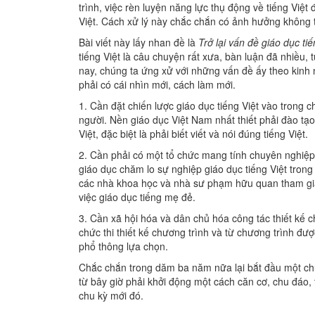
trình, việc rèn luyện năng lực thụ động về tiếng Việ
Việt. Cách xử lý này chắc chắn có ảnh hưởng không t
Bài viết này lấy nhan đề là
Trở lại vấn đề giáo dục ti
tiếng Việt là câu chuyện rất xưa, bàn luận đã nhiều
nay, chúng ta ứng xử với những vấn đề ấy theo kinh 
phải có cái nhìn mới, cách làm mới.
1. Cần đặt chiến lược giáo dục tiếng Việt vào trong c
người. Nền giáo dục Việt Nam nhất thiết phải đào tạ
Việt, đặc biệt là phải biết viết và nói đúng tiếng Việt.
2. Cần phải có một tổ chức mang tính chuyên nghiệ
giáo dục chăm lo sự nghiệp giáo dục tiếng Việt trong
các nhà khoa học và nhà sư phạm hữu quan tham gia
việc giáo dục tiếng mẹ đẻ.
3. Cần xã hội hóa và dân chủ hóa công tác thiết kế c
chức thi thiết kế chương trình và từ chương trình đ
phổ thông lựa chọn.
Chắc chắn trong dăm ba năm nữa lại bắt đầu một chu
từ bây giờ phải khởi động một cách căn cơ, chu đáo, 
chu kỳ mới đó.