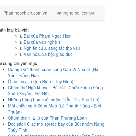
Phamngochien.com.vn
Vannghemoi.com.vn
ân loại bài viết
Bài của Phạm Ngọc Hiền
Bài của văn nghệ sĩ
Nghiên cứu, sáng tác thơ văn
Văn hóa, xã hội, giáo dục
ài cùng chuyên mục
Có hẹn với thanh xuân cùng Cao Vĩ Nhánh (Hải
Yến - Đồng Nai)
Ở nơi này... (Tịnh Bình - Tây Ninh)
Chùm thơ Ngõ khuya - Bối rối - Chửa khôn (Đặng
Xuân Xuyến - Hà Nội)
Những bông hoa cuối ngày (Trần Tú - Phú Thọ)
Một chiều xa ở Sông Mao (Lê Thanh Hùng - Bình
Thuận)
Chùm thơ 1, 2, 3 của Phan Phương Loan
Đọc sách Giấc mơ sợi tóc bay của Bút nhóm Nắng
Thủy Tinh