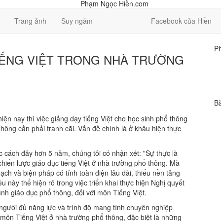
Trang ảnh
Suy ngẫm
Facebook của Hiền
Ph
TIẾNG VIỆT TRONG NHÀ TRƯỜNG
B
ện nay thì việc giảng dạy tiếng Việt cho học sinh phổ thông
hông cần phải tranh cãi. Vấn đề chính là ở khâu hiện thực
c cách đây hơn 5 năm, chúng tôi có nhận xét: "Sự thực là
chiến lược giáo dục tiếng Việt ở nhà trường phổ thông. Mà
oạch và biện pháp có tính toàn diện lâu dài, thiếu nền tảng
 này thể hiện rõ trong việc triển khai thực hiện Nghị quyết
nh giáo dục phổ thông, đối với môn Tiếng Việt.
người đủ năng lực và trình độ mang tính chuyên nghiệp
môn Tiếng Việt ở nhà trường phổ thông, đặc biệt là những