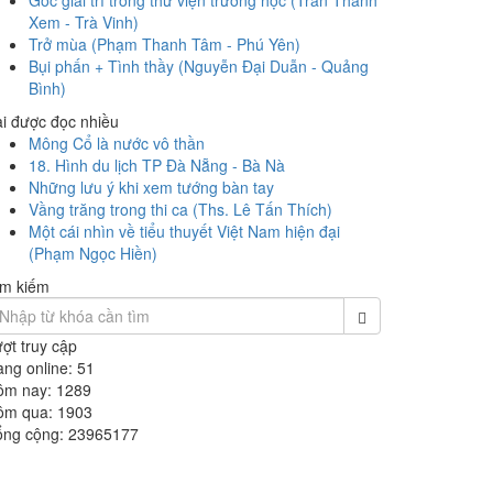
Góc giải trí trong thư viện trường học (Trần Thanh
Xem - Trà Vinh)
Trở mùa (Phạm Thanh Tâm - Phú Yên)
Bụi phấn + Tình thầy (Nguyễn Đại Duẫn - Quảng
Bình)
i được đọc nhiều
Mông Cổ là nước vô thần
18. Hình du lịch TP Đà Nẵng - Bà Nà
Những lưu ý khi xem tướng bàn tay
Vầng trăng trong thi ca (Ths. Lê Tấn Thích)
Một cái nhìn về tiểu thuyết Việt Nam hiện đại
(Phạm Ngọc Hiền)
ìm kiếm
ợt truy cập
ng online: 51
ôm nay: 1289
ôm qua: 1903
ổng cộng: 23965177