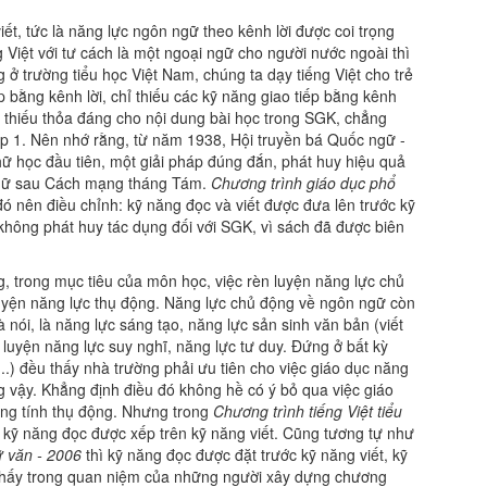
iết, tức là năng lực ngôn ngữ theo kênh lời được coi trọng
Việt với tư cách là một ngoại ngữ cho người nước ngoài thì
ở trường tiểu học Việt Nam, chúng ta dạy tiếng Việt cho trẻ
p bằng kênh lời, chỉ thiếu các kỹ năng giao tiếp bằng kênh
p thiếu thỏa đáng cho nội dung bài học trong SGK, chẳng
lớp 1. Nên nhớ rằng, từ năm 1938, Hội truyền bá Quốc ngữ -
ữ học đầu tiên, một giải pháp đúng đắn, phát huy hiệu quả
 chữ sau Cách mạng tháng Tám.
Chương trình giáo dục phổ
đó nên điều chỉnh: kỹ năng đọc và viết được đưa lên trước kỹ
không phát huy tác dụng đối với SGK, vì sách đã được biên
, trong mục tiêu của môn học, việc rèn luyện năng lực chủ
 luyện năng lực thụ động. Năng lực chủ động về ngôn ngữ còn
à nói, là năng lực sáng tạo, năng lực sản sinh văn bản (viết
 luyện năng lực suy nghĩ, năng lực tư duy. Đứng ở bất kỳ
..) đều thấy nhà trường phải ưu tiên cho việc giáo dục năng
ng vậy. Khẳng định điều đó không hề có ý bỏ qua việc giáo
ng tính thụ động. Nhưng trong
Chương trình tiếng Việt tiểu
, kỹ năng đọc được xếp trên kỹ năng viết. Cũng tương tự như
 văn - 2006
thì kỹ năng đọc được đặt trước kỹ năng viết, kỹ
 thấy trong quan niệm của những người xây dựng chương