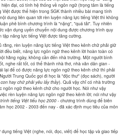
hiện đại, có tính hệ thống về ngôn ngữ (trọng tâm là tiếng
ếng Việt được thể hiện trong SGK thành nhiều bài mang tính
ội dung liên quan tới rèn luyện năng lực tiếng Việt thì không
uận phê bình chương trình là "nặng", "quá tải". Tuy nhiên
hức vận dụng uyển chuyển nội dung được chương trình quy
ện tập năng lực tiếng Việt được tăng cường.
 rằng, rèn luyện năng lực tiếng Việt theo kênh chữ phải giữ
ời đều biết, năng lực ngôn ngữ theo kênh lời hoàn toàn có
 hội hằng ngày, không cần đến nhà trường. Một người bình
ốt, nghe rất tốt, có thể thành nhà thơ, nhà văn dân gian -
ái lại để có được năng lực ngôn ngữ theo kênh chữ thì phải
Người Trung Quốc gọi đi học là "độc thư" (đọc sách), người
con hay chữ phải yêu lấy thầy
). Quả vậy chỉ có nhà trường
c ngôn ngữ theo kênh chữ cho người học. Nói như vậy
việc rèn luyện năng lực ngôn ngữ theo kênh lời; nói như vậy
rình tiếng Việt tiểu học 2000
- chương trình dùng để biên
ăm học 2002 - 2003 đến nay - đã xác định mục tiêu của môn
dụng tiếng Việt (nghe, nói, đọc, viết) để học tập và giao tiếp