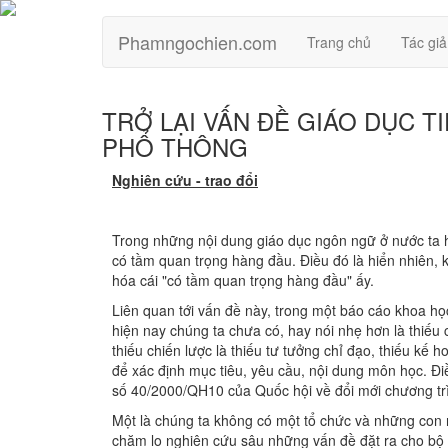
Phamngochien.com
Trang chủ
Tác giả
TRỞ LẠI VẤN ĐỀ GIÁO DỤC 
PHỔ THÔNG
Nghiên cứu - trao đổi
Trong những nội dung giáo dục ngôn ngữ ở nước ta hi
có tầm quan trọng hàng đầu. Điều đó là hiển nhiên, k
hóa cái "có tầm quan trọng hàng đầu" ấy.
Liên quan tới vấn đề này, trong một báo cáo khoa họ
hiện nay chúng ta chưa có, hay nói nhẹ hơn là thiếu 
thiếu chiến lược là thiếu tư tưởng chỉ đạo, thiếu kế h
để xác định mục tiêu, yêu cầu, nội dung môn học. Điều
số 40/2000/QH10 của Quốc hội về đổi mới chương trì
Một là chúng ta không có một tổ chức và những con 
chăm lo nghiên cứu sâu những vấn đề đặt ra cho bộ 