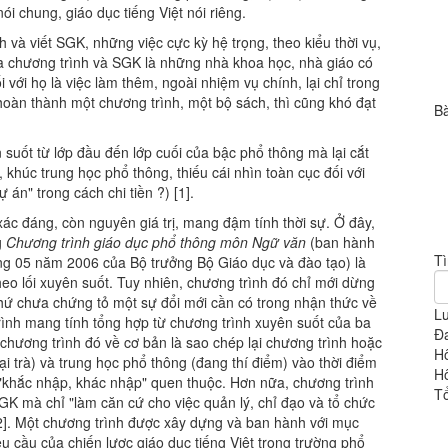
i chung, giáo dục tiếng Việt nói riêng.
h và viết SGK, những việc cực kỳ hệ trọng, theo kiểu thời vụ,
a chương trình và SGK là những nhà khoa học, nhà giáo có
 với họ là việc làm thêm, ngoài nhiệm vụ chính, lại chỉ trong
hoàn thành một chương trình, một bộ sách, thì cũng khó đạt
Bà
n suốt từ lớp đầu đến lớp cuối của bậc phổ thông mà lại cắt
 khúc trung học phổ thông, thiếu cái nhìn toàn cục đối với
án" trong cách chi tiền ?) [1].
 xác đáng, còn nguyên giá trị, mang đậm tính thời sự. Ở đây,
g
Chương trình giáo dục phổ thông môn Ngữ văn
(ban hành
T
g 05 năm 2006 của Bộ trưởng Bộ Giáo dục và đào tạo) là
theo lối xuyên suốt. Tuy nhiên, chương trình đó chỉ mới dừng
 chứ chưa chứng tỏ một sự đổi mới cần có trong nhận thức về
Lư
trình mang tính tổng hợp từ chương trình xuyên suốt của ba
Đa
chương trình đó về cơ bản là sao chép lại chương trình hoặc
H
i trà) và trung học phổ thông (đang thí điểm) vào thời điểm
H
u "khắc nhập, khác nhập" quen thuộc. Hơn nữa, chương trình
T
K mà chỉ "làm căn cứ cho việc quản lý, chỉ đạo và tổ chức
 [2]. Một chương trình được xây dựng và ban hành với mục
 cầu của chiến lược giáo dục tiếng Việt trong trường phổ