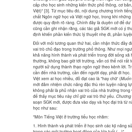
cấp cho học sinh những kiến thức phổ thông, cơ bản, 
Việt)" [3]. Từ mục tiêu đó, nội dung chương trình ti
chất Ngôn ngữ học và Việt ngữ học, trong khi những n
được quy định rõ ràng. Chính đây là duyên cớ để dư l
cũng cần ghi nhận rằng, các tác giả SGK mới có ý t
định khiến phần kiến thức lý thuyết nhẹ đi, phần luy
Đối với mối tương quan thứ hai, cần nhận thức đầy đủ
vai trò chủ đạo trong trường phổ thông. Như mọi ngư
khả năng hình thành và phát triển trong đời sống xã
thường, không bao giờ tới trường, vẫn có thể nói rất t
người sử dụng thành thạo ngôn ngữ theo kênh lời. Tr
cần đến nhà trường, cần đến người dạy, phải đi học. 
Việt xem ai học nhiều, đỗ đạt cao là "hay chữ' (
Muốn 
mới đảm nhiệm chức năng đặc thù rèn luyện năng lự
không phải là phủ nhận vai trò của nhà trường trong 
để thấy mục tiêu này chỉ giữ vai trò thứ yếu.
Chương t
soạn SGK mới, được đưa vào dạy và học đại trà từ n
học như sau:
"Môn Tiếng Việt ở trường tiểu học nhằm:
1. Hình thành và phát triển ở học sinh các kỹ năng sử 
trong các môi trường hoạt động của lứa tuổi (...)".