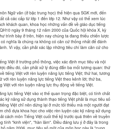
g môn Ngữ văn (ở bậc trung học) thể hiện qua SGK mới, đến
t cả các cấp từ lớp 1 đến lớp 12. Như vậy có thể xem lúc
 cách khách quan, khoa học những vấn đề về giáo dục tiếng
000/QH10 ngày 9 tháng 12 năm 2000 của Quốc hội khóa X, kỳ
ư trình bày ở trên, hiện nay chúng ta đang thiếu chiến lược
g có nghĩa là chúng ra không có căn cứ thống nhất để đánh
ành. Vì vậy, cần phải xác lập những tiêu chí làm căn cứ cho
iếng Việt ở trường phổ thông, việc xác định mục tiêu và nội
ược điều đó, cần phải xử lý đúng đắn ba mối tương quan: thứ
ề tiếng Việt với rèn luyện năng lực tiếng Việt; thứ hai, tương
 với rèn luyện năng lực tiếng Việt theo kênh lời; thứ ba,
 Việt với rèn luyện năng lực thụ động về tiếng Việt.
ng lực tiếng Việt vào vị thế quan trọng đặc biệt, có tính chất
các kỹ năng sử dụng thành thạo tiếng Việt phải là mục tiêu số
tiếng Việt chỉ nên dừng lại ở mức tối thiểu mà một người đạt
làm chỗ dựa khoa học cho việc rèn luyện các kỹ năng sử dụng
ải cách môn Tiếng Việt cuối thế kỷ trước quá thiên về truyền
g tính "kinh viện", "hàn lâm". Điều đáng lưu ý ở đây là trong
 bố năm 2006, mục tiêu số một của môn học này là "cung