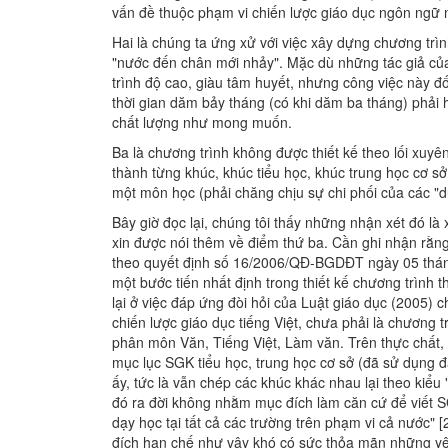
vấn đề thuộc phạm vi chiến lược giáo dục ngôn ngữ nó
Hai là chúng ta ứng xử với việc xây dựng chương trìn
"nước đến chân mới nhảy". Mặc dù những tác giả củ
trình độ cao, giàu tâm huyết, nhưng công việc này đối
thời gian dăm bảy tháng (có khi dăm ba tháng) phải 
chất lượng như mong muốn.
Ba là chương trình không được thiết kế theo lối xuyê
thành từng khúc, khúc tiểu học, khúc trung học cơ sở,
một môn học (phải chăng chịu sự chi phối của các "dự 
Bây giờ đọc lại, chúng tôi thấy những nhận xét đó là
xin được nói thêm về điểm thứ ba. Cần ghi nhận rằn
theo quyết định số 16/2006/QĐ-BGDĐT ngày 05 thán
một bước tiến nhất định trong thiết kế chương trình 
lại ở việc đáp ứng đòi hỏi của Luật giáo dục (2005)
chiến lược giáo dục tiếng Việt, chưa phải là chương 
phân môn Văn, Tiếng Việt, Làm văn. Trên thực chất, 
mục lục SGK tiểu học, trung học cơ sở (đã sử dụng đạ
ấy, tức là vẫn chép các khúc khác nhau lại theo kiể
đó ra đời không nhằm mục đích làm căn cứ để viết SG
dạy học tại tất cả các trường trên phạm vi cả nước"
đích hạn chế như vậy khó có sức thỏa mãn những yêu