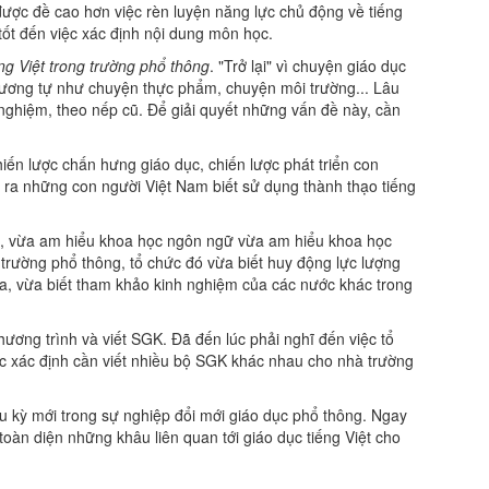
t được đề cao hơn việc rèn luyện năng lực chủ động về tiếng
ốt đến việc xác định nội dung môn học.
ếng Việt trong trường phổ thông
. "Trở lại" vì chuyện giáo dục
, tương tự như chuyện thực phẩm, chuyện môi trường... Lâu
nghiệm, theo nếp cũ. Để giải quyết những vấn đề này, cần
hiến lược chấn hưng giáo dục, chiến lược phát triển con
o ra những con người Việt Nam biết sử dụng thành thạo tiếng
p, vừa am hiểu khoa học ngôn ngữ vừa am hiểu khoa học
 trường phổ thông, tổ chức đó vừa biết huy động lực lượng
, vừa biết tham khảo kinh nghiệm của các nước khác trong
hương trình và viết SGK. Đã đến lúc phải nghĩ đến việc tổ
ược xác định cần viết nhiều bộ SGK khác nhau cho nhà trường
 kỳ mới trong sự nghiệp đổi mới giáo dục phổ thông. Ngay
toàn diện những khâu liên quan tới giáo dục tiếng Việt cho