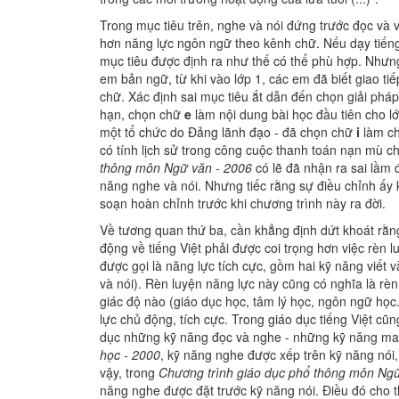
Trong mục tiêu trên, nghe và nói đứng trước đọc và v
hơn năng lực ngôn ngữ theo kênh chữ. Nếu dạy tiếng 
mục tiêu được định ra như thế có thể phù hợp. Nhưng 
em bản ngữ, từ khi vào lớp 1, các em đã biết giao tiế
chữ. Xác định sai mục tiêu ắt dẫn đến chọn giải phá
hạn, chọn chữ
e
làm nội dung bài học đầu tiên cho 
một tổ chức do Đảng lãnh đạo - đã chọn chữ
i
làm ch
có tính lịch sử trong công cuộc thanh toán nạn mù
thông môn Ngữ văn - 2006
có lẽ đã nhận ra sai lầm 
năng nghe và nói. Nhưng tiếc rằng sự điều chỉnh ấy 
soạn hoàn chỉnh trước khi chương trình này ra đời.
Về tương quan thứ ba, cần khẳng định dứt khoát rằng
động về tiếng Việt phải được coi trọng hơn việc rèn
được gọi là năng lực tích cực, gồm hai kỹ năng viết v
và nói). Rèn luyện năng lực này cũng có nghĩa là rèn
giác độ nào (giáo dục học, tâm lý học, ngôn ngữ học.
lực chủ động, tích cực. Trong giáo dục tiếng Việt cũ
dục những kỹ năng đọc và nghe - những kỹ năng ma
học - 2000
, kỹ năng nghe được xếp trên kỹ năng nói
vậy, trong
Chương trình giáo dục phổ thông môn Ngữ
năng nghe được đặt trước kỹ năng nói. Điều đó cho