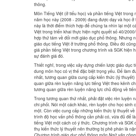
thông.
Môn Tiếng Việt (ở tiểu học) và phần tiếng Việt tron
năm học này (2008 - 2009) đang được dạy và học ở tấ
này là thời điểm thích hợp để chúng ta nhìn lại một
Việt trong triển khai thực hiện nghị quyết số 40/2
hợp thứ tám về đổi mới giáo dục phổ thông. Nhưng nh
giáo dục tiếng Việt ở trường phổ thông. Điều đó cũn
giá phần tiếng Việt trong chương trình và SGK hiện h
sự đánh giá đó.
Thiết nghĩ, trong việc xây dựng chiến lược giáo dục t
dung môn học có vị thế đặc biệt trọng yếu. Để làm đ
nhất, tương quan giữa cung cấp kiến thức (lý thuyết) v
quan giữa rèn luyện năng lực tiếng Việt theo kênh chữ
tương quan giữa rèn luyện năng lực chủ động về tiếng
Trong tương quan thứ nhất, phải đặt việc rèn luyện nă
chi phối. Nói một cách khác, rèn luyện cho học sinh 
một. Còn việc cung cấp những kiến thức lý thuyết về 
trình độ học vấn phổ thông cần phải có, vừa đủ để 
tiếng Việt một cách có ý thức. Chương trình và SGK c
thụ kiến thức lý thuyết nên thường bị phê phán là nặn
Chương trình giáo dục phổ thông môn Ngữ văn
công