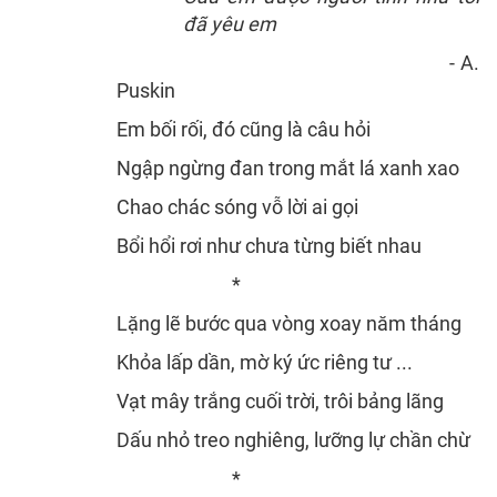
đã yêu em
- A.
Puskin
Em bối rối, đó cũng là câu hỏi
Ngập ngừng đan trong mắt lá xanh xao
Chao chác sóng vỗ lời ai gọi
Bổi hổi rơi như chưa từng biết nhau
*
Lặng lẽ bước qua vòng xoay năm tháng
Khỏa lấp dần, mờ ký ức riêng tư ...
Vạt mây trắng cuối trời, trôi bảng lãng
Dấu nhỏ treo nghiêng, lưỡng lự chần chừ
*