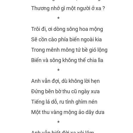
Thương nhớ gì một người ở xa ?
*
Trôi đi, ơi dòng sông hoa mộng
Sẽ cồn cào phía biển ngoài kia
Trong mênh mông tứ bề gió lộng
Biển và sông không thể chia lìa
*
Anh vẫn đợi, dù không lời hẹn
Đứng bên bờ thu cũ ngày xưa
Tiếng lá dỗ, ru tình ghìm nén
Một thu vàng mộng ảo dây dưa
*
Anh vẫn biết đời xa xôi lắm