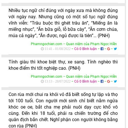
Nhiều tục ngữ chỉ đúng với ngày xưa mà không đúng
với ngày nay. Nhưng cũng có một số tục ngữ đúng
vĩnh viễn: “Trâu buộc thì ghét trâu ăn”, “Miếng ăn là
miếng nhục”, “Ăn bữa giỗ, lỗ bữa cày”, “Ăn cơm chúa,
múa cả ngày”, “Ăn được, ngủ được là tiên”… (PNH)
Phamngochien.com − Quan niệm của Phạm Ngọc Hiền
−
Có 0 Bình luận
−
−
−
11:41 - 01/08/2022
Tỉnh giàu thì khoe biệt thự, xe sang. Tỉnh nghèo thì
khoe điểm thi tốt nghiệp cao. (PNH)
Phamngochien.com − Quan niệm của Phạm Ngọc Hiền
−
Có 0 Bình luận
−
−
−
13:13 - 28/07/2022
Con rùa mới chui ra khỏi vỏ đã biết sống tự lập và thọ
tới 100 tuổi. Con người mới sinh chỉ biết nằm ngửa
khóc oe oe, bắt cha mẹ phải nuôi dạy cực khổ vô
cùng. Đến khi 18 tuổi, phải ra chiến trường để cho
quân địch bắn chết. Nghĩ phận con người không bằng
con rùa (PNH)