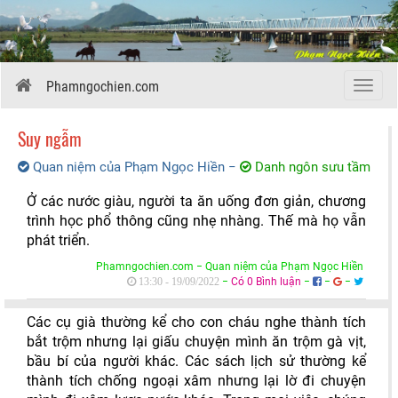
Phamngochien.com
Menu
Suy ngẫm
Quan niệm của Phạm Ngọc Hiền
−
Danh ngôn sưu tầm
Ở các nước giàu, người ta ăn uống đơn giản, chương
trình học phổ thông cũng nhẹ nhàng. Thế mà họ vẫn
phát triển.
Phamngochien.com − Quan niệm của Phạm Ngọc Hiền
−
Có 0 Bình luận
−
−
−
13:30 - 19/09/2022
Các cụ già thường kể cho con cháu nghe thành tích
bắt trộm nhưng lại giấu chuyện mình ăn trộm gà vịt,
bầu bí của người khác. Các sách lịch sử thường kể
thành tích chống ngoại xâm nhưng lại lờ đi chuyện