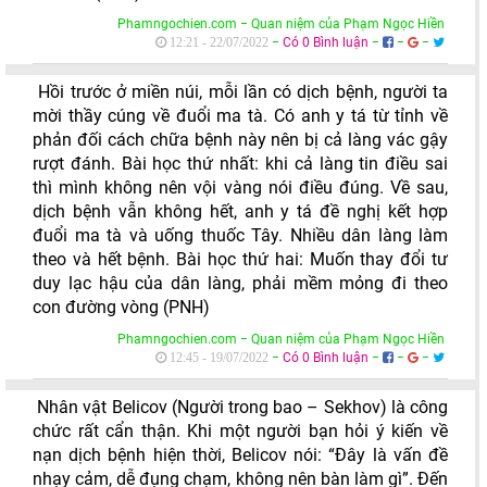
Phamngochien.com − Quan niệm của Phạm Ngọc Hiền
−
Có 0 Bình luận
−
−
−
12:21 - 22/07/2022
Hồi trước ở miền núi, mỗi lần có dịch bệnh, người ta
mời thầy cúng về đuổi ma tà. Có anh y tá từ tỉnh về
phản đối cách chữa bệnh này nên bị cả làng vác gậy
rượt đánh. Bài học thứ nhất: khi cả làng tin điều sai
thì mình không nên vội vàng nói điều đúng. Về sau,
dịch bệnh vẫn không hết, anh y tá đề nghị kết hợp
đuổi ma tà và uống thuốc Tây. Nhiều dân làng làm
theo và hết bệnh. Bài học thứ hai: Muốn thay đổi tư
duy lạc hậu của dân làng, phải mềm mỏng đi theo
con đường vòng (PNH)
Phamngochien.com − Quan niệm của Phạm Ngọc Hiền
−
Có 0 Bình luận
−
−
−
12:45 - 19/07/2022
Nhân vật Belicov (Người trong bao – Sekhov) là công
chức rất cẩn thận. Khi một người bạn hỏi ý kiến về
nạn dịch bệnh hiện thời, Belicov nói: “Đây là vấn đề
nhạy cảm, dễ đụng chạm, không nên bàn làm gì”. Đến