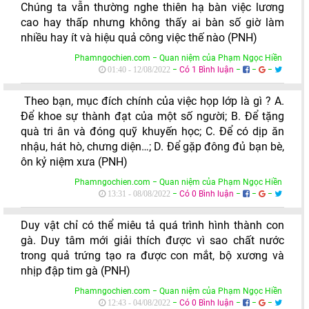
Chúng ta vẫn thường nghe thiên hạ bàn việc lương
cao hay thấp nhưng không thấy ai bàn số giờ làm
nhiều hay ít và hiệu quả công việc thế nào (PNH)
Phamngochien.com − Quan niệm của Phạm Ngọc Hiền
−
Có 1 Bình luận
−
−
−
01:40 - 12/08/2022
Theo bạn, mục đích chính của việc họp lớp là gì ? A.
Để khoe sự thành đạt của một số người; B. Để tặng
quà tri ân và đóng quỹ khuyến học; C. Để có dịp ăn
nhậu, hát hò, chưng diện…; D. Để gặp đông đủ bạn bè,
ôn kỷ niệm xưa (PNH)
Phamngochien.com − Quan niệm của Phạm Ngọc Hiền
−
Có 0 Bình luận
−
−
−
13:31 - 08/08/2022
Duy vật chỉ có thể miêu tả quá trình hình thành con
gà. Duy tâm mới giải thích được vì sao chất nước
trong quả trứng tạo ra được con mắt, bộ xương và
nhịp đập tim gà (PNH)
Phamngochien.com − Quan niệm của Phạm Ngọc Hiền
−
Có 0 Bình luận
−
−
−
12:43 - 04/08/2022