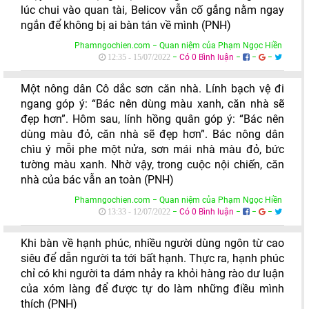
lúc chui vào quan tài, Belicov vẫn cố gắng nằm ngay
ngắn để không bị ai bàn tán về mình (PNH)
Phamngochien.com − Quan niệm của Phạm Ngọc Hiền
−
Có 0 Bình luận
−
−
−
12:35 - 15/07/2022
Một nông dân Cô dắc sơn căn nhà. Lính bạch vệ đi
ngang góp ý: “Bác nên dùng màu xanh, căn nhà sẽ
đẹp hơn”. Hôm sau, lính hồng quân góp ý: “Bác nên
dùng màu đỏ, căn nhà sẽ đẹp hơn”. Bác nông dân
chìu ý mỗi phe một nửa, sơn mái nhà màu đỏ, bức
tường màu xanh. Nhờ vậy, trong cuộc nội chiến, căn
nhà của bác vẫn an toàn (PNH)
Phamngochien.com − Quan niệm của Phạm Ngọc Hiền
−
Có 0 Bình luận
−
−
−
13:33 - 12/07/2022
Khi bàn về hạnh phúc, nhiều người dùng ngôn từ cao
siêu để dẫn người ta tới bất hạnh. Thực ra, hạnh phúc
chỉ có khi người ta dám nhảy ra khỏi hàng rào dư luận
của xóm làng để được tự do làm những điều mình
thích (PNH)