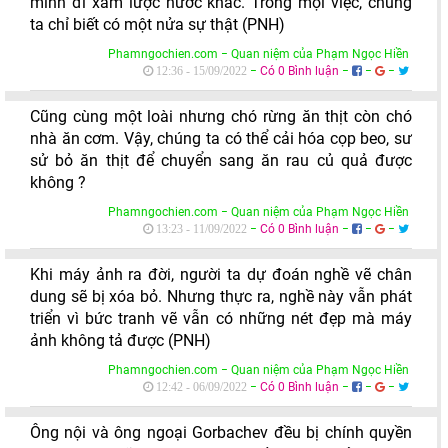
mình đi xâm lược nước khác. Trong mọi việc, chúng
ta chỉ biết có một nửa sự thật (PNH)
Phamngochien.com − Quan niệm của Phạm Ngọc Hiền
−
Có 0 Bình luận
−
−
−
12:36 - 15/09/2022
Cũng cùng một loài nhưng chó rừng ăn thịt còn chó
nhà ăn cơm. Vậy, chúng ta có thể cải hóa cọp beo, sư
sử bỏ ăn thịt để chuyển sang ăn rau củ quả được
không ?
Phamngochien.com − Quan niệm của Phạm Ngọc Hiền
−
Có 0 Bình luận
−
−
−
13:23 - 11/09/2022
Khi máy ảnh ra đời, người ta dự đoán nghề vẽ chân
dung sẽ bị xóa bỏ. Nhưng thực ra, nghề này vẫn phát
triển vì bức tranh vẽ vẫn có những nét đẹp mà máy
ảnh không tả được (PNH)
Phamngochien.com − Quan niệm của Phạm Ngọc Hiền
−
Có 0 Bình luận
−
−
−
12:42 - 06/09/2022
Ông nội và ông ngoại Gorbachev đều bị chính quyền