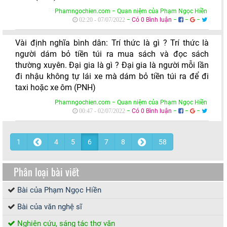
Phamngochien.com − Quan niệm của Phạm Ngọc Hiền
−
Có 0 Bình luận
−
−
−
02:20 - 07/07/2022
Vài định nghĩa bình dân: Trí thức là gì ? Trí thức là
người dám bỏ tiền túi ra mua sách và đọc sách
thường xuyên. Đại gia là gì ? Đại gia là người mỗi lần
đi nhậu không tự lái xe mà dám bỏ tiền túi ra để đi
taxi hoặc xe ôm (PNH)
Phamngochien.com − Quan niệm của Phạm Ngọc Hiền
−
Có 0 Bình luận
−
−
−
00:47 - 02/07/2022
1
4
5
6
7
8
58
Phân loại bài viết
Bài của Phạm Ngọc Hiền
Bài của văn nghệ sĩ
Nghiên cứu, sáng tác thơ văn