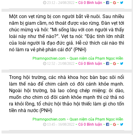
−
Có 0 Bình luận
−
−
−
23:12 - 24/08/2022
Một con vẹt rừng bị con người bắt về nuôi. Sau nhiều
năm bị giam cầm, nó thoát được vào rừng. Đàn vẹt tới
chúc mừng và hỏi: “Mi sống lâu với con người và thấy
loài này như thế nào?”. Vẹt ta nói: “Đặc tính lớn nhất
của loài người là đạo đức giả. Hễ cứ thích cái nào thì
nó làm ra vẻ phê phán cái đó” (PNH)
Phamngochien.com − Quan niệm của Phạm Ngọc Hiền
−
Có 0 Bình luận
−
−
−
12:52 - 21/08/2022
Trong hội trường, các nhà khoa học bàn bạc sôi nổi
làm thế nào để chim cảnh có đôi cánh khỏe mạnh.
Ngoài hội trường, bà lao công chép miệng: ôi dào,
muốn cho chim có đôi cánh khỏe mạnh thì cứ thả nó
ra khỏi lồng, tổ chức hội thảo hội thiếc làm gì cho tốn
tiền nhà nước (PNH)
Phamngochien.com − Quan niệm của Phạm Ngọc Hiền
−
Có 0 Bình luận
−
−
−
13:45 - 16/08/2022