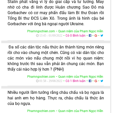
Stalin phát vãng vì lý do giai cấp và tư tưởng. May
nhờ có cha đi lính được Huân chương Sao Đỏ mà
Gorbachev có cơ may phấn đấu làm Bí thư Đoàn rồi
Tổng Bí thư ĐCS Liên Xô. Trong ảnh là hình cậu bé
Gorbachev với ông bà ngoại người Ukraine.
Phamngochien.com − Quan niệm của Phạm Ngọc Hiền
−
Có 0 Bình luận
−
−
−
13:45 - 01/09/2022
Đa số các dân tộc nấu thức ăn thành từng món riêng
rồi cho vào chung một chén. Cũng có vài dân tộc cho
các món vào nấu chung một nồi vì họ quan niệm:
không trước thì sau vẫn phải ăn chung các món. Bạn
thấy cái nào hợp lý hơn ? (PNH)
Phamngochien.com − Quan niệm của Phạm Ngọc Hiền
−
Có 1 Bình luận
−
−
−
01:58 - 29/08/2022
Nhiều người lầm tưởng rằng châu chấu và bọ ngựa là
hai anh em họ hàng. Thực ra, châu chấu là thức ăn
của bọ ngựa.
Phamngochien.com − Quan niệm của Phạm Ngọc Hiền