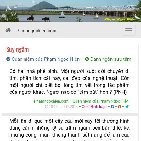
Phamngochien.com
Menu
Suy ngẫm
Quan niệm của Phạm Ngọc Hiền
−
Danh ngôn sưu tầm
Có hai nhà phê bình. Một người suốt đời chuyên đi
tìm, phân tích cái hay, cái đẹp của nghệ thuật. Còn
một người chỉ biết bới lông tìm vết trong tác phẩm
của người khác. Người nào có “tâm bút” hơn ? (PNH)
Phamngochien.com − Quan niệm của Phạm Ngọc Hiền
−
Có 0 Bình luận
−
−
−
10:18 - 29/12/2018
Mỗi lần đi qua một cây cầu mới xây, tôi thường hình
dung cảnh những kỹ sư trầm ngâm bên bản thiết kế,
những công nhân khiêng thanh sắt nặng để làm cầu