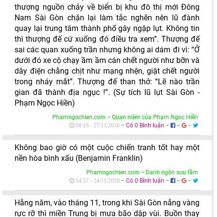
thượng nguồn chảy về biển bị khu đô thị mới Đông
Nam Sài Gòn chặn lại làm tắc nghẽn nên lũ đành
quay lại trung tâm thành phố gây ngập lụt. Không tin
thì thượng đế cứ xuống đó điều tra xem”. Thượng đế
sai các quan xuống trần nhưng không ai dám đi vì: “Ở
dưới đó xe cộ chạy ầm ầm cán chết người như bỡn và
dây điện chằng chịt như mạng nhện, giật chết người
trong nháy mắt”. Thượng đế than thở: “Lẽ nào trần
gian đã thành địa ngục !”. (Sự tích lũ lụt Sài Gòn -
Phạm Ngọc Hiền)
Phamngochien.com − Quan niệm của Phạm Ngọc Hiền
−
Có 0 Bình luận
−
−
−
08:19 - 27/11/2018
Không bao giờ có một cuộc chiến tranh tốt hay một
nền hòa bình xấu (Benjamin Franklin)
Phamngochien.com − Danh ngôn sưu tầm
−
Có 0 Bình luận
−
−
−
14:57 - 24/11/2018
Hằng năm, vào tháng 11, trong khi Sài Gòn nắng vàng
rực rỡ thì miền Trung bị mưa bão dập vùi. Buồn thay