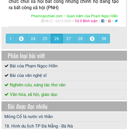
chức chửi xã hội bất công nhưng chính họ đang tạo
ra bất công xã hội (PNH)
Phamngochien.com − Quan niệm của Phạm Ngọc Hiền
−
Có 0 Bình luận
−
−
−
08:12 - 02/11/2018
1
24
25
26
27
28
58
Phân loại bài viết
Bài của Phạm Ngọc Hiền
Bài của văn nghệ sĩ
Nghiên cứu, sáng tác thơ văn
Văn hóa, xã hội, giáo dục
Bài được đọc nhiều
Mông Cổ là nước vô thần
18. Hình du lịch TP Đà Nẵng - Bà Nà