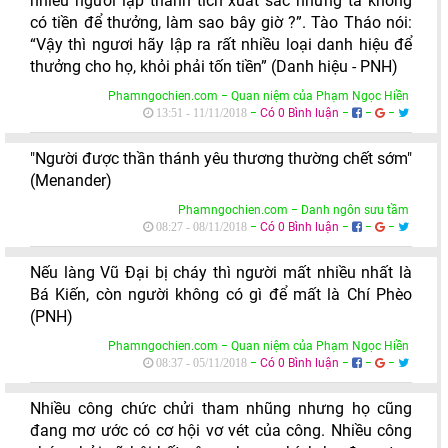
nhiều người lập thành tích xuất sắc nhưng ta không
có tiền để thưởng, làm sao bây giờ ?”. Tào Tháo nói:
“Vậy thì ngươi hãy lập ra rất nhiều loại danh hiệu để
thưởng cho họ, khỏi phải tốn tiền” (Danh hiệu - PNH)
Phamngochien.com − Quan niệm của Phạm Ngọc Hiền
−
Có 0 Bình luận
−
−
−
13:51 - 11/11/2018
"Người được thần thánh yêu thương thường chết sớm"
(Menander)
Phamngochien.com − Danh ngôn sưu tầm
−
Có 0 Bình luận
−
−
−
08:27 - 08/11/2018
Nếu làng Vũ Đại bị cháy thì người mất nhiều nhất là
Bá Kiến, còn người không có gì để mất là Chí Phèo
(PNH)
Phamngochien.com − Quan niệm của Phạm Ngọc Hiền
−
Có 0 Bình luận
−
−
−
08:37 - 05/11/2018
Nhiều công chức chửi tham nhũng nhưng họ cũng
đang mơ ước có cơ hội vơ vét của công. Nhiều công