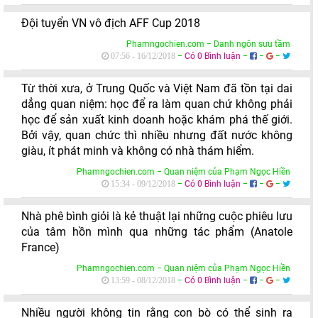
Đội tuyển VN vô địch AFF Cup 2018
Phamngochien.com − Danh ngôn sưu tầm
−
Có 0 Bình luận
−
−
−
07:56 - 16/12/2018
Từ thời xưa, ở Trung Quốc và Việt Nam đã tồn tại dai
dẳng quan niệm: học để ra làm quan chứ không phải
học để sản xuất kinh doanh hoặc khám phá thế giới.
Bởi vậy, quan chức thì nhiều nhưng đất nước không
giàu, ít phát minh và không có nhà thám hiểm.
Phamngochien.com − Quan niệm của Phạm Ngọc Hiền
−
Có 0 Bình luận
−
−
−
15:34 - 09/12/2018
Nhà phê bình giỏi là kẻ thuật lại những cuộc phiêu lưu
của tâm hồn mình qua những tác phẩm (Anatole
France)
Phamngochien.com − Quan niệm của Phạm Ngọc Hiền
−
Có 0 Bình luận
−
−
−
13:59 - 08/12/2018
Nhiều người không tin rằng con bò có thể sinh ra