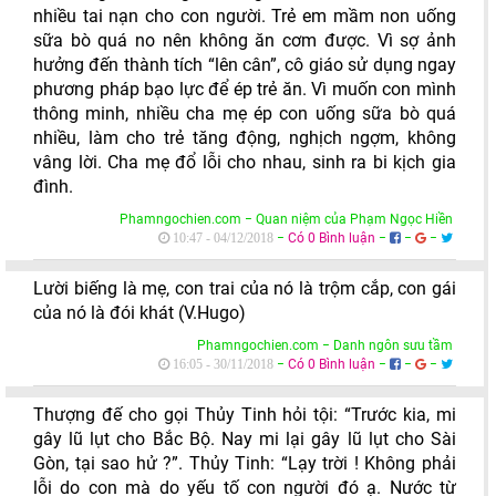
nhiều tai nạn cho con người. Trẻ em mầm non uống
sữa bò quá no nên không ăn cơm được. Vì sợ ảnh
hưởng đến thành tích “lên cân”, cô giáo sử dụng ngay
phương pháp bạo lực để ép trẻ ăn. Vì muốn con mình
thông minh, nhiều cha mẹ ép con uống sữa bò quá
nhiều, làm cho trẻ tăng động, nghịch ngợm, không
vâng lời. Cha mẹ đổ lỗi cho nhau, sinh ra bi kịch gia
đình.
Phamngochien.com − Quan niệm của Phạm Ngọc Hiền
−
Có 0 Bình luận
−
−
−
10:47 - 04/12/2018
Lười biếng là mẹ, con trai của nó là trộm cắp, con gái
của nó là đói khát (V.Hugo)
Phamngochien.com − Danh ngôn sưu tầm
−
Có 0 Bình luận
−
−
−
16:05 - 30/11/2018
Thượng đế cho gọi Thủy Tinh hỏi tội: “Trước kia, mi
gây lũ lụt cho Bắc Bộ. Nay mi lại gây lũ lụt cho Sài
Gòn, tại sao hử ?”. Thủy Tinh: “Lạy trời ! Không phải
lỗi do con mà do yếu tố con người đó ạ. Nước từ