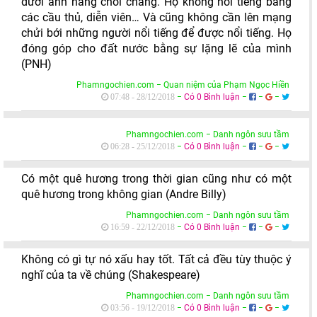
dưới ánh nắng chói chang. Họ không nổi tiếng bằng
các cầu thủ, diễn viên… Và cũng không cần lên mạng
chửi bới những người nổi tiếng để được nổi tiếng. Họ
đóng góp cho đất nước bằng sự lặng lẽ của mình
(PNH)
Phamngochien.com − Quan niệm của Phạm Ngọc Hiền
−
Có 0 Bình luận
−
−
−
07:48 - 28/12/2018
Phamngochien.com − Danh ngôn sưu tầm
−
Có 0 Bình luận
−
−
−
06:28 - 25/12/2018
Có một quê hương trong thời gian cũng như có một
quê hương trong không gian (Andre Billy)
Phamngochien.com − Danh ngôn sưu tầm
−
Có 0 Bình luận
−
−
−
16:59 - 22/12/2018
Không có gì tự nó xấu hay tốt. Tất cả đều tùy thuộc ý
nghĩ của ta về chúng (Shakespeare)
Phamngochien.com − Danh ngôn sưu tầm
−
Có 0 Bình luận
−
−
−
03:56 - 19/12/2018