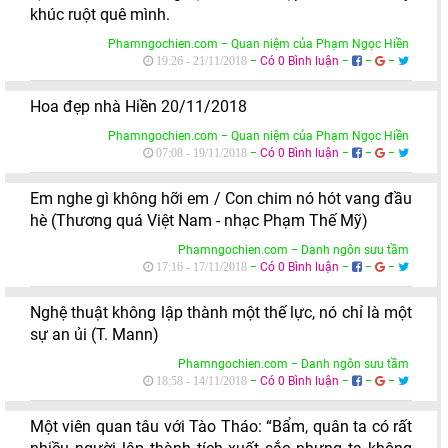
khúc ruột quê mình.
Phamngochien.com − Quan niệm của Phạm Ngọc Hiền
−
Có 0 Bình luận
−
−
−
19:26 - 21/11/2018
Hoa đẹp nhà Hiền 20/11/2018
Phamngochien.com − Quan niệm của Phạm Ngọc Hiền
−
Có 0 Bình luận
−
−
−
07:08 - 19/11/2018
Em nghe gì không hỡi em / Con chim nó hót vang đầu
hè (Thương quá Việt Nam - nhạc Phạm Thế Mỹ)
Phamngochien.com − Danh ngôn sưu tầm
−
Có 0 Bình luận
−
−
−
17:16 - 17/11/2018
Nghệ thuật không lập thành một thế lực, nó chỉ là một
sự an ủi (T. Mann)
Phamngochien.com − Danh ngôn sưu tầm
−
Có 0 Bình luận
−
−
−
18:58 - 14/11/2018
Một viên quan tâu với Tào Tháo: “Bẩm, quân ta có rất