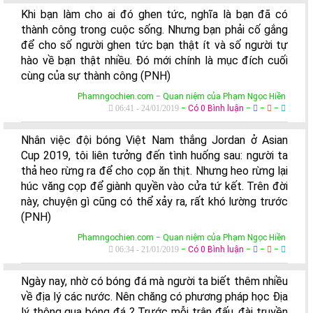
Khi bạn làm cho ai đó ghen tức, nghĩa là bạn đã có
thành công trong cuộc sống. Nhưng bạn phải cố gắng
để cho số người ghen tức bạn thật ít và số người tự
hào về bạn thật nhiều. Đó mới chính là mục đích cuối
cùng của sự thành công (PNH)
Phamngochien.com − Quan niệm của Phạm Ngọc Hiền
06:41 - 24/01/2019
−
Có 0 Bình luận
−
−
−
Nhân việc đội bóng Việt Nam thắng Jordan ở Asian
Cup 2019, tôi liên tưởng đến tình huống sau: người ta
thả heo rừng ra để cho cọp ăn thịt. Nhưng heo rừng lại
húc văng cọp để giành quyền vào cửa tứ kết. Trên đời
này, chuyện gì cũng có thể xảy ra, rất khó lường trước
(PNH)
Phamngochien.com − Quan niệm của Phạm Ngọc Hiền
06:34 - 21/01/2019
−
Có 0 Bình luận
−
−
−
Ngày nay, nhờ có bóng đá mà người ta biết thêm nhiều
về địa lý các nước. Nên chăng có phương pháp học Địa
lý thông qua bóng đá ? Trước mỗi trận đấu, đài truyền