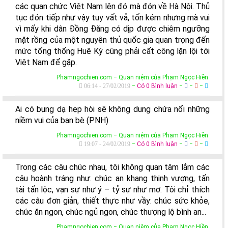
các quan chức Việt Nam lên đó mà đón về Hà Nội. Thủ
tục đón tiếp như vậy tuy vất vả, tốn kém nhưng mà vui
vì mấy khi dân Đồng Đăng có dịp được chiêm ngưỡng
mặt rồng của một nguyên thủ quốc gia quan trọng đến
mức tổng thống Huê Kỳ cũng phải cất công lặn lội tới
Việt Nam để gặp.
Phamngochien.com − Quan niệm của Phạm Ngọc Hiền
06:14 - 27/02/2019
−
Có 0 Bình luận
−
−
−
Ai có bụng dạ hẹp hòi sẽ không dung chứa nổi những
niềm vui của bạn bè (PNH)
Phamngochien.com − Quan niệm của Phạm Ngọc Hiền
19:07 - 24/02/2019
−
Có 0 Bình luận
−
−
−
Trong các câu chúc nhau, tôi không quan tâm lắm các
câu hoành tráng như: chúc an khang thịnh vượng, tấn
tài tấn lộc, vạn sự như ý – tỷ sự như mơ. Tôi chỉ thích
các câu đơn giản, thiết thực như vầy: chúc sức khỏe,
chúc ăn ngon, chúc ngủ ngon, chúc thượng lộ bình an...
Phamngochien.com − Quan niệm của Phạm Ngọc Hiền