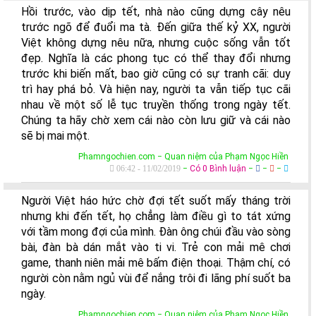
Hồi trước, vào dịp tết, nhà nào cũng dựng cây nêu
trước ngõ để đuổi ma tà. Đến giữa thế kỷ XX, người
Việt không dựng nêu nữa, nhưng cuộc sống vẫn tốt
đẹp. Nghĩa là các phong tục có thể thay đổi nhưng
trước khi biến mất, bao giờ cũng có sự tranh cãi: duy
trì hay phá bỏ. Và hiện nay, người ta vẫn tiếp tục cãi
nhau về một số lễ tục truyền thống trong ngày tết.
Chúng ta hãy chờ xem cái nào còn lưu giữ và cái nào
sẽ bị mai một.
Phamngochien.com − Quan niệm của Phạm Ngọc Hiền
06:42 - 11/02/2019
−
Có 0 Bình luận
−
−
−
Người Việt háo hức chờ đợi tết suốt mấy tháng trời
nhưng khi đến tết, họ chẳng làm điều gì to tát xứng
với tầm mong đợi của mình. Đàn ông chúi đầu vào sòng
bài, đàn bà dán mắt vào ti vi. Trẻ con mải mê chơi
game, thanh niên mải mê bấm điện thoại. Thậm chí, có
người còn nằm ngủ vùi để nắng trôi đi lãng phí suốt ba
ngày.
Phamngochien.com − Quan niệm của Phạm Ngọc Hiền