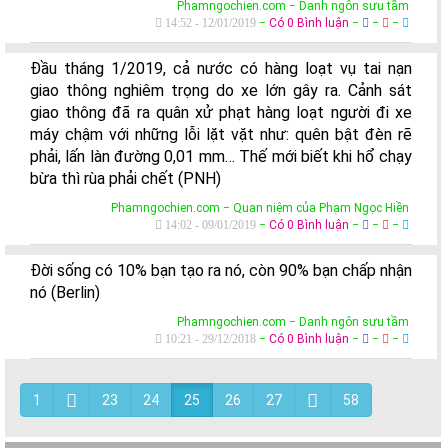
Phamngochien.com − Danh ngôn sưu tầm
14:52 - 12/01/2019
−
Có 0 Bình luận
−
−
−
Đầu tháng 1/2019, cả nước có hàng loạt vụ tai nạn
giao thông nghiêm trọng do xe lớn gây ra. Cảnh sát
giao thông đã ra quân xử phạt hàng loạt người đi xe
máy chậm với những lỗi lặt vặt như: quên bật đèn rẽ
phải, lấn làn đường 0,01 mm… Thế mới biết khi hổ chạy
bừa thì rùa phải chết (PNH)
Phamngochien.com − Quan niệm của Phạm Ngọc Hiền
14:02 - 09/01/2019
−
Có 0 Bình luận
−
−
−
Đời sống có 10% bạn tạo ra nó, còn 90% bạn chấp nhận
nó (Berlin)
Phamngochien.com − Danh ngôn sưu tầm
10:21 - 29/12/2018
−
Có 0 Bình luận
−
−
−
1
23
24
25
26
27
58