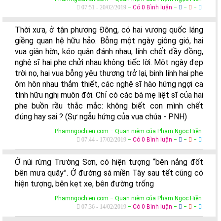
07:51 - 20/02/2019
−
Có 0 Bình luận
−
−
−
Thời xưa, ở tận phương Đông, có hai vương quốc láng
giềng quan hệ hữu hảo. Bỗng một ngày giông gió, hai
vua giận hờn, kéo quân đánh nhau, lính chết đầy đồng,
nghệ sĩ hai phe chửi nhau không tiếc lời. Một ngày đẹp
trời nọ, hai vua bỗng yêu thương trở lại, binh lính hai phe
ôm hôn nhau thắm thiết, các nghệ sĩ hào hứng ngợi ca
tình hữu nghị muôn đời. Chỉ có các bà mẹ liệt sĩ của hai
phe buồn rầu thắc mắc: không biết con mình chết
đúng hay sai ? (Sự ngẫu hứng của vua chúa - PNH)
Phamngochien.com − Quan niệm của Phạm Ngọc Hiền
07:44 - 17/02/2019
−
Có 0 Bình luận
−
−
−
Ở núi rừng Trường Sơn, có hiện tượng “bên nắng đốt
bên mưa quây”. Ở đường sá miền Tây sau tết cũng có
hiện tượng, bên kẹt xe, bên đường trống
Phamngochien.com − Quan niệm của Phạm Ngọc Hiền
07:36 - 14/02/2019
−
Có 0 Bình luận
−
−
−