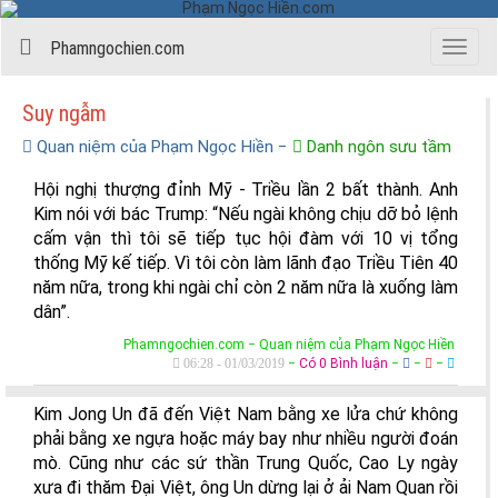
Phamngochien.com
Menu
Suy ngẫm
Quan niệm của Phạm Ngọc Hiền
−
Danh ngôn sưu tầm
Hội nghị thượng đỉnh Mỹ - Triều lần 2 bất thành. Anh
Kim nói với bác Trump: “Nếu ngài không chịu dỡ bỏ lệnh
cấm vận thì tôi sẽ tiếp tục hội đàm với 10 vị tổng
thống Mỹ kế tiếp. Vì tôi còn làm lãnh đạo Triều Tiên 40
năm nữa, trong khi ngài chỉ còn 2 năm nữa là xuống làm
dân”.
Phamngochien.com − Quan niệm của Phạm Ngọc Hiền
06:28 - 01/03/2019
−
Có 0 Bình luận
−
−
−
Kim Jong Un đã đến Việt Nam bằng xe lửa chứ không
phải bằng xe ngựa hoặc máy bay như nhiều người đoán
mò. Cũng như các sứ thần Trung Quốc, Cao Ly ngày
xưa đi thăm Đại Việt, ông Un dừng lại ở ải Nam Quan rồi