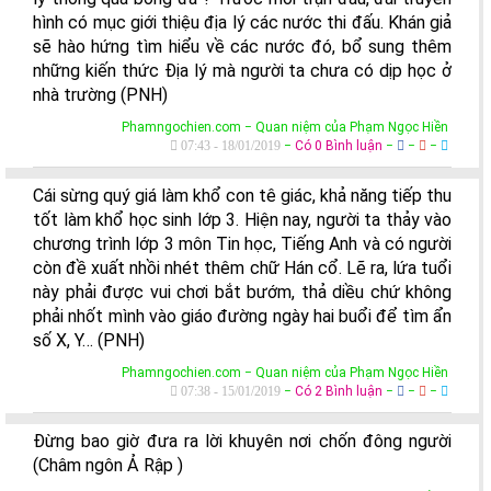
hình có mục giới thiệu địa lý các nước thi đấu. Khán giả
sẽ hào hứng tìm hiểu về các nước đó, bổ sung thêm
những kiến thức Địa lý mà người ta chưa có dịp học ở
nhà trường (PNH)
Phamngochien.com − Quan niệm của Phạm Ngọc Hiền
07:43 - 18/01/2019
−
Có 0 Bình luận
−
−
−
Cái sừng quý giá làm khổ con tê giác, khả năng tiếp thu
tốt làm khổ học sinh lớp 3. Hiện nay, người ta thảy vào
chương trình lớp 3 môn Tin học, Tiếng Anh và có người
còn đề xuất nhồi nhét thêm chữ Hán cổ. Lẽ ra, lứa tuổi
này phải được vui chơi bắt bướm, thả diều chứ không
phải nhốt mình vào giáo đường ngày hai buổi để tìm ẩn
số X, Y… (PNH)
Phamngochien.com − Quan niệm của Phạm Ngọc Hiền
07:38 - 15/01/2019
−
Có 2 Bình luận
−
−
−
Đừng bao giờ đưa ra lời khuyên nơi chốn đông người
(Châm ngôn Ả Rập )