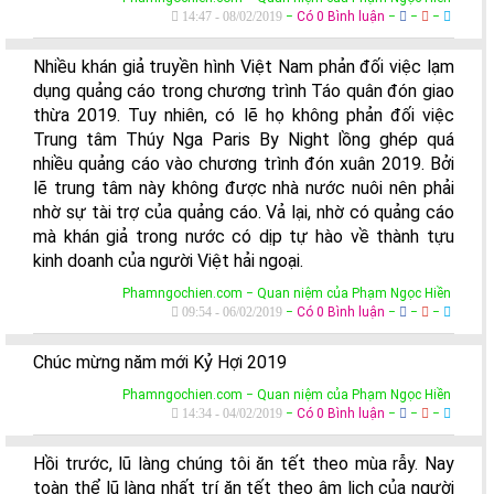
14:47 - 08/02/2019
−
Có 0 Bình luận
−
−
−
Nhiều khán giả truyền hình Việt Nam phản đối việc lạm
dụng quảng cáo trong chương trình Táo quân đón giao
thừa 2019. Tuy nhiên, có lẽ họ không phản đối việc
Trung tâm Thúy Nga Paris By Night lồng ghép quá
nhiều quảng cáo vào chương trình đón xuân 2019. Bởi
lẽ trung tâm này không được nhà nước nuôi nên phải
nhờ sự tài trợ của quảng cáo. Vả lại, nhờ có quảng cáo
mà khán giả trong nước có dịp tự hào về thành tựu
kinh doanh của người Việt hải ngoại.
Phamngochien.com − Quan niệm của Phạm Ngọc Hiền
09:54 - 06/02/2019
−
Có 0 Bình luận
−
−
−
Chúc mừng năm mới Kỷ Hợi 2019
Phamngochien.com − Quan niệm của Phạm Ngọc Hiền
14:34 - 04/02/2019
−
Có 0 Bình luận
−
−
−
Hồi trước, lũ làng chúng tôi ăn tết theo mùa rẫy. Nay
toàn thể lũ làng nhất trí ăn tết theo âm lịch của người