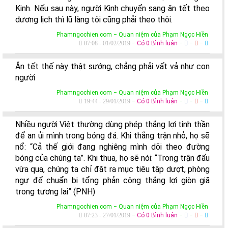
Kinh. Nếu sau này, người Kinh chuyển sang ăn tết theo
dương lịch thì lũ làng tôi cũng phải theo thôi.
Phamngochien.com − Quan niệm của Phạm Ngọc Hiền
07:08 - 01/02/2019
−
Có 0 Bình luận
−
−
−
Ăn tết thế này thật sướng, chẳng phải vất vả như con
người
Phamngochien.com − Quan niệm của Phạm Ngọc Hiền
19:44 - 29/01/2019
−
Có 0 Bình luận
−
−
−
Nhiều người Việt thường dùng phép thắng lợi tinh thần
để an ủi mình trong bóng đá. Khi thắng trận nhỏ, họ sẽ
nổ: “Cả thế giới đang nghiêng mình dõi theo đường
bóng của chúng ta”. Khi thua, họ sẽ nói: “Trong trận đấu
vừa qua, chúng ta chỉ đặt ra mục tiêu tập dượt, phòng
ngự để chuẩn bị tổng phản công thắng lợi giòn giã
trong tương lai” (PNH)
Phamngochien.com − Quan niệm của Phạm Ngọc Hiền
07:23 - 27/01/2019
−
Có 0 Bình luận
−
−
−