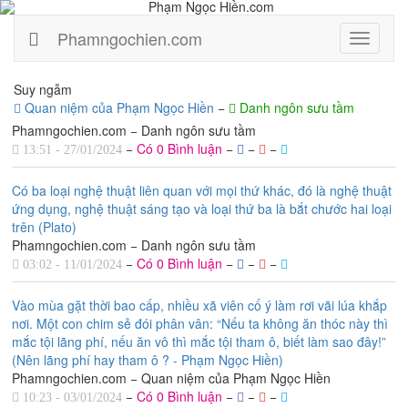
Phamngochien.com
Menu
Suy ngẫm
Quan niệm của Phạm Ngọc Hiền
−
Danh ngôn sưu tầm
Phamngochien.com − Danh ngôn sưu tầm
−
Có 0 Bình luận
−
−
−
13:51 - 27/01/2024
Có ba loại nghệ thuật liên quan với mọi thứ khác, đó là nghệ thuật
ứng dụng, nghệ thuật sáng tạo và loại thứ ba là bắt chước hai loại
trên (Plato)
Phamngochien.com − Danh ngôn sưu tầm
−
Có 0 Bình luận
−
−
−
03:02 - 11/01/2024
Vào mùa gặt thời bao cấp, nhiều xã viên cố ý làm rơi vãi lúa khắp
nơi. Một con chim sẻ đói phân vân: “Nếu ta không ăn thóc này thì
mắc tội lãng phí, nếu ăn vô thì mắc tội tham ô, biết làm sao đây!”
(Nên lãng phí hay tham ô ? - Phạm Ngọc Hiền)
Phamngochien.com − Quan niệm của Phạm Ngọc Hiền
−
Có 0 Bình luận
−
−
−
10:23 - 03/01/2024