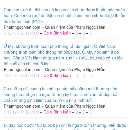
Con chó rượt ăn thịt con gà là con chó chưa được thuần hóa hoàn
toàn. Con mèo rượt ăn thịt con chuột là con mèo chưa được thuần
hóa hoàn toàn (PNH)
Phamngochien.com − Quan niệm của Phạm Ngọc Hiền
−
Có 0 Bình luận
−
−
−
12:48 - 28/12/2023
Ở Mỹ, chương trình toán phổ thông rất đơn giản. Ở Việt Nam,
chương trình toán phổ thông rất phức tạp. Ở Mỹ, học sinh ít bỏ
học. Còn ở Việt Nam những năm 1987 - 1992, đầu cấp có 10 lớp
thì cuối cấp chỉ còn 5 lớp.
Phamngochien.com − Quan niệm của Phạm Ngọc Hiền
−
Có 0 Bình luận
−
−
−
02:09 - 22/12/2023
Có những cái chúng ta không nhìn thấy bằng mắt thường nên
không thừa nhận nó đẹp. Nhưng kỳ thực là nó vẫn rất đẹp, bất
chấp những định kiến của ta. Ví dụ như mắt ruồi
Phamngochien.com − Quan niệm của Phạm Ngọc Hiền
−
Có 0 Bình luận
−
−
−
12:12 - 17/12/2023
Đi dạy học được 100 buổi, bạn chỉ là người bình thường. Viết được