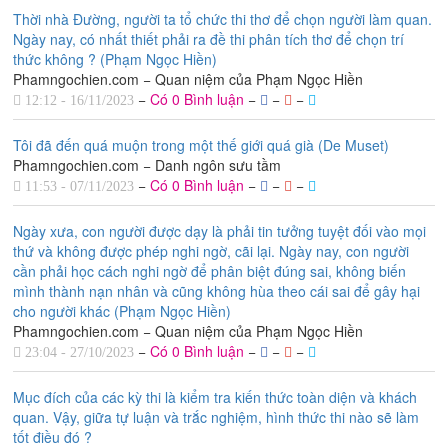
Thời nhà Đường, người ta tổ chức thi thơ để chọn người làm quan.
Ngày nay, có nhất thiết phải ra đề thi phân tích thơ để chọn trí
thức không ? (Phạm Ngọc Hiền)
Phamngochien.com − Quan niệm của Phạm Ngọc Hiền
−
Có 0 Bình luận
−
−
−
12:12 - 16/11/2023
Tôi đã đến quá muộn trong một thế giới quá già (De Muset)
Phamngochien.com − Danh ngôn sưu tầm
−
Có 0 Bình luận
−
−
−
11:53 - 07/11/2023
Ngày xưa, con người được dạy là phải tin tưởng tuyệt đối vào mọi
thứ và không được phép nghi ngờ, cãi lại. Ngày nay, con người
cần phải học cách nghi ngờ để phân biệt đúng sai, không biến
mình thành nạn nhân và cũng không hùa theo cái sai để gây hại
cho người khác (Phạm Ngọc Hiền)
Phamngochien.com − Quan niệm của Phạm Ngọc Hiền
−
Có 0 Bình luận
−
−
−
23:04 - 27/10/2023
Mục đích của các kỳ thi là kiểm tra kiến thức toàn diện và khách
quan. Vậy, giữa tự luận và trắc nghiệm, hình thức thi nào sẽ làm
tốt điều đó ?