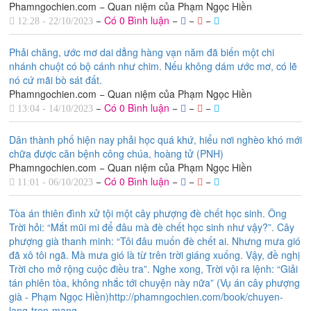
Phamngochien.com − Quan niệm của Phạm Ngọc Hiền
−
Có 0 Bình luận
−
−
−
12:28 - 22/10/2023
Phải chăng, ước mơ dai dẳng hàng vạn năm đã biến một chi
nhánh chuột có bộ cánh như chim. Nếu không dám ước mơ, có lẽ
nó cứ mãi bò sát đất.
Phamngochien.com − Quan niệm của Phạm Ngọc Hiền
−
Có 0 Bình luận
−
−
−
13:04 - 14/10/2023
Dân thành phố hiện nay phải học quá khứ, hiểu nơi nghèo khó mới
chữa được căn bệnh công chúa, hoàng tử (PNH)
Phamngochien.com − Quan niệm của Phạm Ngọc Hiền
−
Có 0 Bình luận
−
−
−
11:01 - 06/10/2023
Tòa án thiên đình xử tội một cây phượng đè chết học sinh. Ông
Trời hỏi: “Mắt mũi mi để đâu mà đè chết học sinh như vậy?”. Cây
phượng già thanh minh: “Tôi đâu muốn đè chết ai. Nhưng mưa gió
đã xô tôi ngã. Mà mưa gió là từ trên trời giáng xuống. Vậy, đề nghị
Trời cho mở rộng cuộc điều tra”. Nghe xong, Trời vội ra lệnh: “Giải
tán phiên tòa, không nhắc tới chuyện này nữa” (Vụ án cây phượng
già - Phạm Ngọc Hiền)http://phamngochien.com/book/chuyen-
lang-tren-mang