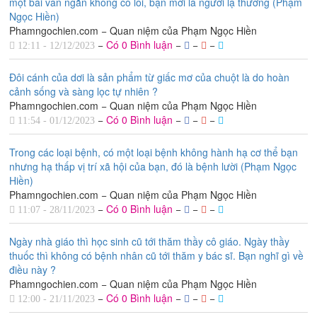
một bài văn ngắn không có lỗi, bạn mới là người lạ thường (Phạm
Ngọc Hiền)
Phamngochien.com − Quan niệm của Phạm Ngọc Hiền
−
Có 0 Bình luận
−
−
−
12:11 - 12/12/2023
Đôi cánh của dơi là sản phẩm từ giấc mơ của chuột là do hoàn
cảnh sống và sàng lọc tự nhiên ?
Phamngochien.com − Quan niệm của Phạm Ngọc Hiền
−
Có 0 Bình luận
−
−
−
11:54 - 01/12/2023
Trong các loại bệnh, có một loại bệnh không hành hạ cơ thể bạn
nhưng hạ thấp vị trí xã hội của bạn, đó là bệnh lười (Phạm Ngọc
Hiền)
Phamngochien.com − Quan niệm của Phạm Ngọc Hiền
−
Có 0 Bình luận
−
−
−
11:07 - 28/11/2023
Ngày nhà giáo thì học sinh cũ tới thăm thầy cô giáo. Ngày thầy
thuốc thì không có bệnh nhân cũ tới thăm y bác sĩ. Bạn nghĩ gì về
điều này ?
Phamngochien.com − Quan niệm của Phạm Ngọc Hiền
−
Có 0 Bình luận
−
−
−
12:00 - 21/11/2023