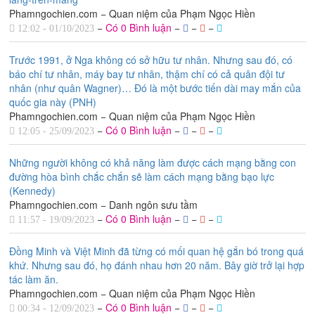
Phamngochien.com − Quan niệm của Phạm Ngọc Hiền
−
Có 0 Bình luận
−
−
−
12:02 - 01/10/2023
Trước 1991, ở Nga không có sở hữu tư nhân. Nhưng sau đó, có
báo chí tư nhân, máy bay tư nhân, thậm chí có cả quân đội tư
nhân (như quân Wagner)… Đó là một bước tiến dài may mắn của
quốc gia này (PNH)
Phamngochien.com − Quan niệm của Phạm Ngọc Hiền
−
Có 0 Bình luận
−
−
−
12:05 - 25/09/2023
Những người không có khả năng làm được cách mạng bằng con
đường hòa bình chắc chắn sẽ làm cách mạng bằng bạo lực
(Kennedy)
Phamngochien.com − Danh ngôn sưu tầm
−
Có 0 Bình luận
−
−
−
11:57 - 19/09/2023
Đồng Minh và Việt Minh đã từng có mối quan hệ gắn bó trong quá
khứ. Nhưng sau đó, họ đánh nhau hơn 20 năm. Bây giờ trở lại hợp
tác làm ăn.
Phamngochien.com − Quan niệm của Phạm Ngọc Hiền
−
Có 0 Bình luận
−
−
−
00:34 - 12/09/2023