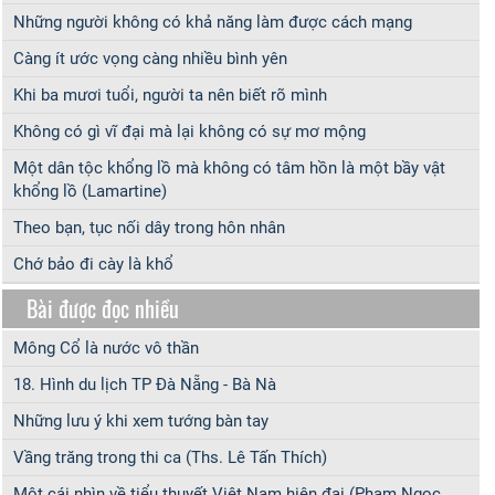
Những người không có khả năng làm được cách mạng
Càng ít ước vọng càng nhiều bình yên
Khi ba mươi tuổi, người ta nên biết rõ mình
Không có gì vĩ đại mà lại không có sự mơ mộng
Một dân tộc khổng lồ mà không có tâm hồn là một bầy vật
khổng lồ (Lamartine)
Theo bạn, tục nối dây trong hôn nhân
Chớ bảo đi cày là khổ
Bài được đọc nhiều
Mông Cổ là nước vô thần
18. Hình du lịch TP Đà Nẵng - Bà Nà
Những lưu ý khi xem tướng bàn tay
Vầng trăng trong thi ca (Ths. Lê Tấn Thích)
Một cái nhìn về tiểu thuyết Việt Nam hiện đại (Phạm Ngọc