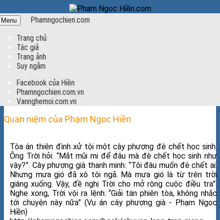
Phamngochien.com
Menu
Trang chủ
Tác giả
Trang ảnh
Suy ngẫm
Facebook của Hiền
Phamngochien.com.vn
Vannghemoi.com.vn
Quan niệm của Phạm Ngọc Hiền
Tòa án thiên đình xử tội một cây phượng đè chết học sinh.
Ông Trời hỏi: “Mắt mũi mi để đâu mà đè chết học sinh như
vậy?”. Cây phượng già thanh minh: “Tôi đâu muốn đè chết ai.
Nhưng mưa gió đã xô tôi ngã. Mà mưa gió là từ trên trời
giáng xuống. Vậy, đề nghị Trời cho mở rộng cuộc điều tra”.
Nghe xong, Trời vội ra lệnh: “Giải tán phiên tòa, không nhắc
tới chuyện này nữa” (Vụ án cây phượng già - Phạm Ngọc
Hiền)