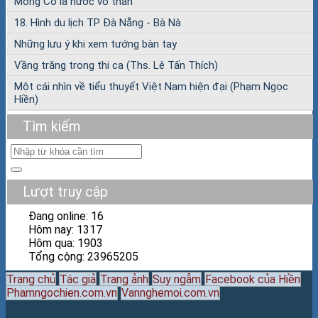
Mông Cổ là nước vô thần
18. Hình du lịch TP Đà Nẵng - Bà Nà
Những lưu ý khi xem tướng bàn tay
Vầng trăng trong thi ca (Ths. Lê Tấn Thích)
Một cái nhìn về tiểu thuyết Việt Nam hiện đại (Phạm Ngọc
Hiền)
Tìm kiếm
Lượt truy cập
Đang online: 16
Hôm nay: 1317
Hôm qua: 1903
Tổng cộng: 23965205
Trang chủ
Tác giả
Trang ảnh
Suy ngẫm
Facebook của Hiền
Phamngochien.com.vn
Vannghemoi.com.vn