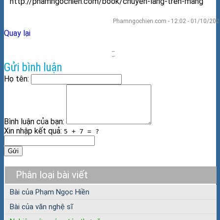
http://phamngochien.com/book/chuyen-lang-tren-mang
Phamngochien.com - 12:02 - 01/10/202
Quay lại
Gửi bình luận
Họ tên:
Bình luận của bạn:
Xin nhập kết quả:
5 + 7 = ?
Gửi
Phân loại bài viết
Bài của Phạm Ngọc Hiền
Bài của văn nghệ sĩ