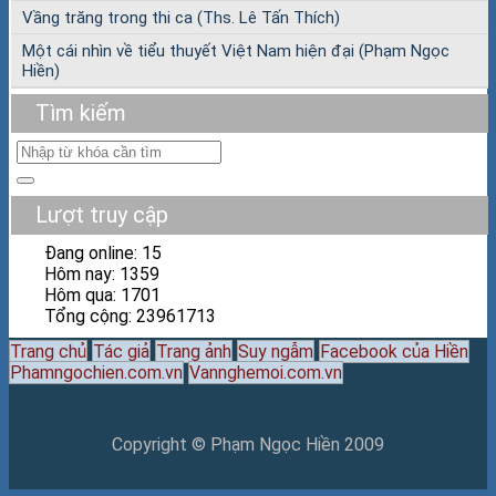
Vầng trăng trong thi ca (Ths. Lê Tấn Thích)
Một cái nhìn về tiểu thuyết Việt Nam hiện đại (Phạm Ngọc
Hiền)
Tìm kiếm
Lượt truy cập
Đang online: 15
Hôm nay: 1359
Hôm qua: 1701
Tổng cộng: 23961713
Trang chủ
Tác giả
Trang ảnh
Suy ngẫm
Facebook của Hiền
Phamngochien.com.vn
Vannghemoi.com.vn
Copyright © Phạm Ngọc Hiền 2009