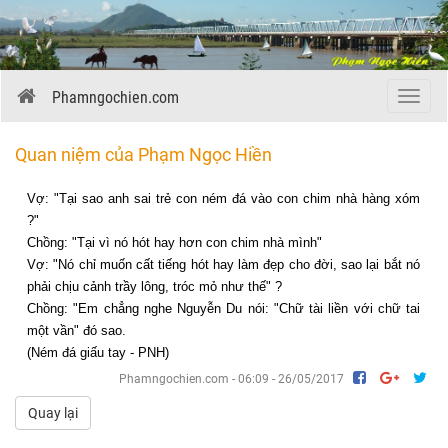
Phamngochien.com
Menu
Quan niệm của Phạm Ngọc Hiền
Vợ: "Tại sao anh sai trẻ con ném đá vào con chim nhà hàng xóm
?"
Chồng: "Tại vì nó hót hay hơn con chim nhà mình"
Vợ: "Nó chỉ muốn cất tiếng hót hay làm đẹp cho đời, sao lại bắt nó
phải chịu cảnh trầy lông, tróc mỏ như thế" ?
Chồng: "Em chẳng nghe Nguyễn Du nói: "Chữ tài liền với chữ tai
một vần" đó sao.
(Ném đá giấu tay - PNH)
Phamngochien.com - 06:09 - 26/05/2017
Quay lại