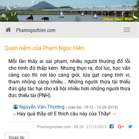
Phamngochien.com
Menu
Quan niệm của Phạm Ngọc Hiền
Mỗi lần thấy ai sai phạm, nhiều người thường đổ lỗi
cho trình độ thấp kém. Nhưng thực ra, đôi lúc, học vấn
càng cao thì nói láo càng giỏi, lừa gạt càng tinh vi,
tham nhũng càng nhiều... Những người thừa tài thiếu
đức gây tác hại cho xã hội nhiều hơn những người thừa
đức thiếu tài (PNH).
Nguyễn Văn Thường -
(vào lúc: 19:12 - 12-29-2013)
Hay quá thầy ơi! E thích câu này của Thầy!
Phamngochien.com - 08:20 - 27/12/2013
Quay lại