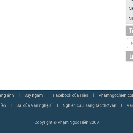
N
Nh
T
L
|
|
|
ang ảnh
Suy ngẫm
Facebook của Hiền
Phamngochien.co
|
|
|
iền
Bài của Văn nghệ sĩ
Nghiên cứu, sáng tác thơ văn
Văn
Copyright © Phạm Ngọc Hiền 2009