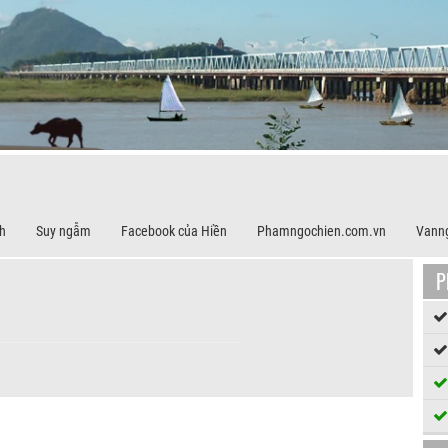
h
Suy ngẫm
Facebook của Hiền
Phamngochien.com.vn
Vann
P