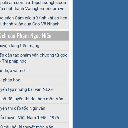
apchivan.com và Tapchisongba.com
p nhất thành Vannghemoi.com.vn
c sách Cảm xúc trữ tình khi có hẹn
i thanh xuân của Cao Vỹ Nhánh
ách của Phạm Ngọc Hiền
uyện làng trên mạng
ếp cận tác phẩm văn chương từ góc
 Thi pháp học
i thực và mơ
i pháp học
yển tập những bài văn NLXH
 bộ đề luyện thi đại học môn Văn
yện thi cấp tốc Ngữ văn
ểu thuyết Việt Nam 1945 - 1975
0 câu hỏi lý thuyết môn Văn