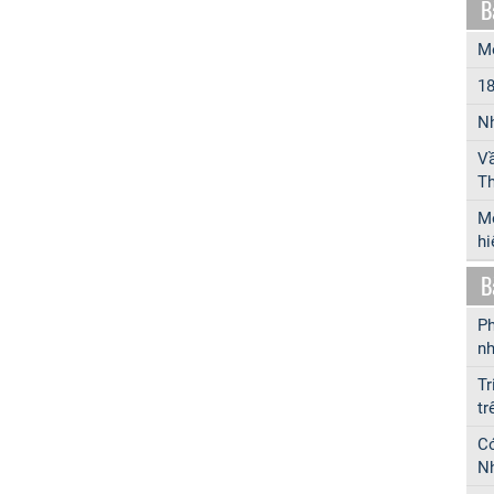
B
Mô
18
Nh
Vầ
Th
Mộ
hi
B
Ph
nh
Tr
tr
Có
Nh