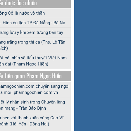
ài được đọc nhiều
ng Cổ là nước vô thần
. Hình du lịch TP Đà Nẵng - Bà Nà
ững lưu ý khi xem tướng bàn tay
ng trăng trong thi ca (Ths. Lê Tấn
ích)
t cái nhìn về tiểu thuyết Việt Nam
ện đại (Phạm Ngọc Hiền)
ài liên quan Phạm Ngọc Hiền
amngochien.com chuyển sang ngôi
à mới: phamngochien.com.vn
iết lý nhân sinh trong Chuyện làng
ên mạng - Trần Bảo Định
 hẹn với thanh xuân cùng Cao Vĩ
ánh (Hải Yến - Đồng Nai)