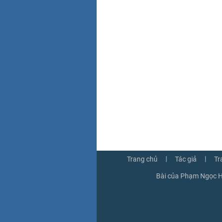
|
|
Trang chủ
Tác giả
Tr
Bài của Phạm Ngọc H