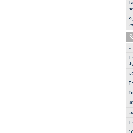
T
hợ
Đọ
vớ
S
Ch
Ti
độ
Đờ
Th
Tu
40
Lu
Ti
10