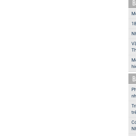
B
Mô
18
Nh
Vầ
Th
Mộ
hi
B
Ph
nh
Tr
tr
Có
Nh