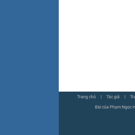
|
|
Trang chủ
Tác giả
Tr
Bài của Phạm Ngọc H