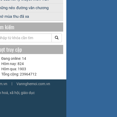
hững nẻo đường văn chương
ớ mùa thu đã xa
ìm kiếm
ượt truy cập
Đang online: 14
Hôm nay: 824
Hôm qua: 1903
Tổng cộng: 23964712
|
m.vn
Vannghemoi.com.vn
 hoá, xã hội, giáo dục