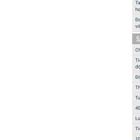
T
hợ
Đọ
vớ
S
Ch
Ti
độ
Đờ
Th
Tu
40
Lu
Ti
10