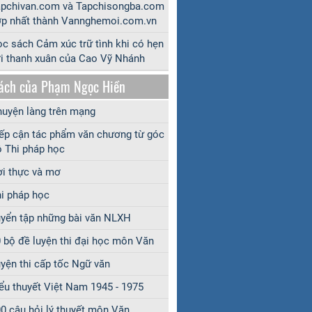
apchivan.com và Tapchisongba.com
p nhất thành Vannghemoi.com.vn
c sách Cảm xúc trữ tình khi có hẹn
i thanh xuân của Cao Vỹ Nhánh
ách của Phạm Ngọc Hiền
uyện làng trên mạng
ếp cận tác phẩm văn chương từ góc
 Thi pháp học
i thực và mơ
i pháp học
yển tập những bài văn NLXH
 bộ đề luyện thi đại học môn Văn
yện thi cấp tốc Ngữ văn
ểu thuyết Việt Nam 1945 - 1975
0 câu hỏi lý thuyết môn Văn