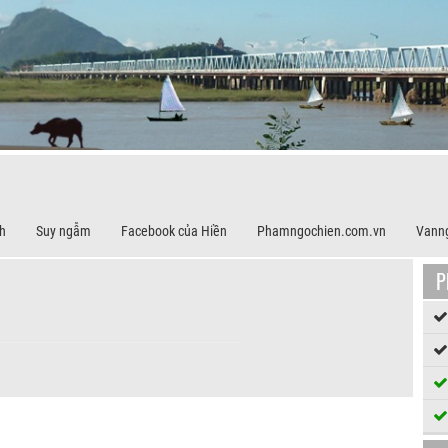
h
Suy ngẫm
Facebook của Hiền
Phamngochien.com.vn
Vann
P