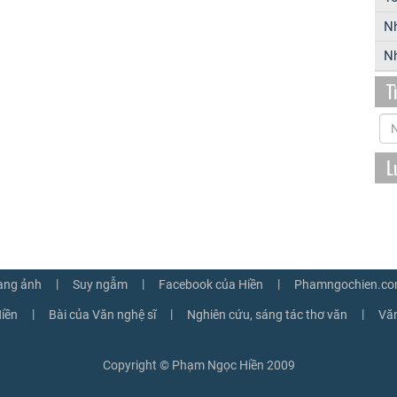
N
Nh
T
L
|
|
|
ang ảnh
Suy ngẫm
Facebook của Hiền
Phamngochien.co
|
|
|
iền
Bài của Văn nghệ sĩ
Nghiên cứu, sáng tác thơ văn
Văn
Copyright © Phạm Ngọc Hiền 2009