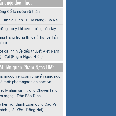
ài được đọc nhiều
ng Cổ là nước vô thần
. Hình du lịch TP Đà Nẵng - Bà Nà
ững lưu ý khi xem tướng bàn tay
ng trăng trong thi ca (Ths. Lê Tấn
ích)
t cái nhìn về tiểu thuyết Việt Nam
ện đại (Phạm Ngọc Hiền)
ài liên quan Phạm Ngọc Hiền
amngochien.com chuyển sang ngôi
à mới: phamngochien.com.vn
iết lý nhân sinh trong Chuyện làng
ên mạng - Trần Bảo Định
 hẹn với thanh xuân cùng Cao Vĩ
ánh (Hải Yến - Đồng Nai)