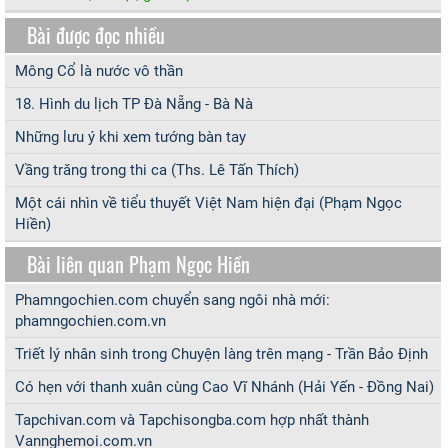
Bài được đọc nhiều
Mông Cổ là nước vô thần
18. Hình du lịch TP Đà Nẵng - Bà Nà
Những lưu ý khi xem tướng bàn tay
Vầng trăng trong thi ca (Ths. Lê Tấn Thích)
Một cái nhìn về tiểu thuyết Việt Nam hiện đại (Phạm Ngọc
Hiền)
Bài liên quan Phạm Ngọc Hiền
Phamngochien.com chuyển sang ngôi nhà mới:
phamngochien.com.vn
Triết lý nhân sinh trong Chuyện làng trên mạng - Trần Bảo Định
Có hẹn với thanh xuân cùng Cao Vĩ Nhánh (Hải Yến - Đồng Nai)
Tapchivan.com và Tapchisongba.com hợp nhất thành
Vannghemoi.com.vn