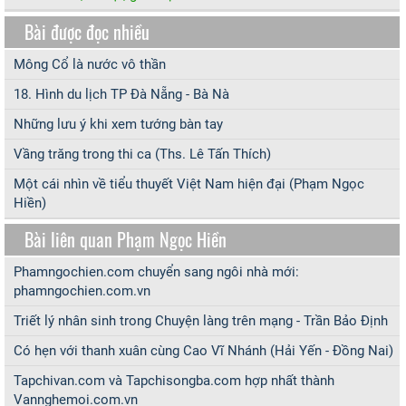
Bài được đọc nhiều
Mông Cổ là nước vô thần
18. Hình du lịch TP Đà Nẵng - Bà Nà
Những lưu ý khi xem tướng bàn tay
Vầng trăng trong thi ca (Ths. Lê Tấn Thích)
Một cái nhìn về tiểu thuyết Việt Nam hiện đại (Phạm Ngọc
Hiền)
Bài liên quan Phạm Ngọc Hiền
Phamngochien.com chuyển sang ngôi nhà mới:
phamngochien.com.vn
Triết lý nhân sinh trong Chuyện làng trên mạng - Trần Bảo Định
Có hẹn với thanh xuân cùng Cao Vĩ Nhánh (Hải Yến - Đồng Nai)
Tapchivan.com và Tapchisongba.com hợp nhất thành
Vannghemoi.com.vn