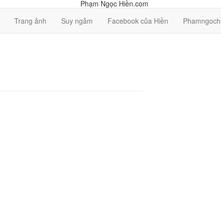
Trang ảnh
Suy ngẫm
Facebook của Hiền
Phamngochi