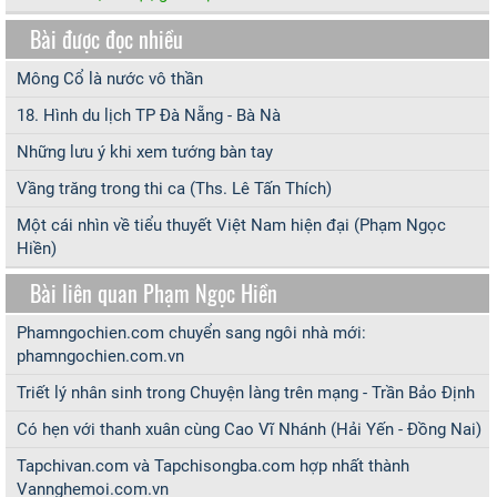
Bài được đọc nhiều
Mông Cổ là nước vô thần
18. Hình du lịch TP Đà Nẵng - Bà Nà
Những lưu ý khi xem tướng bàn tay
Vầng trăng trong thi ca (Ths. Lê Tấn Thích)
Một cái nhìn về tiểu thuyết Việt Nam hiện đại (Phạm Ngọc
Hiền)
Bài liên quan Phạm Ngọc Hiền
Phamngochien.com chuyển sang ngôi nhà mới:
phamngochien.com.vn
Triết lý nhân sinh trong Chuyện làng trên mạng - Trần Bảo Định
Có hẹn với thanh xuân cùng Cao Vĩ Nhánh (Hải Yến - Đồng Nai)
Tapchivan.com và Tapchisongba.com hợp nhất thành
Vannghemoi.com.vn