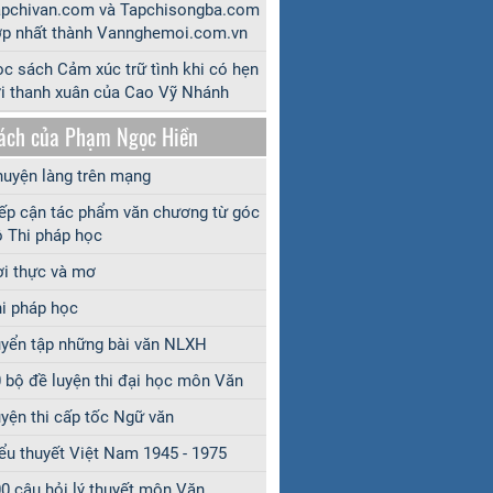
apchivan.com và Tapchisongba.com
p nhất thành Vannghemoi.com.vn
c sách Cảm xúc trữ tình khi có hẹn
i thanh xuân của Cao Vỹ Nhánh
ách của Phạm Ngọc Hiền
uyện làng trên mạng
ếp cận tác phẩm văn chương từ góc
 Thi pháp học
i thực và mơ
i pháp học
yển tập những bài văn NLXH
 bộ đề luyện thi đại học môn Văn
yện thi cấp tốc Ngữ văn
ểu thuyết Việt Nam 1945 - 1975
0 câu hỏi lý thuyết môn Văn