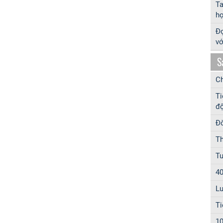
T
hợ
Đọ
vớ
S
Ch
Ti
độ
Đờ
Th
Tu
40
Lu
Ti
10