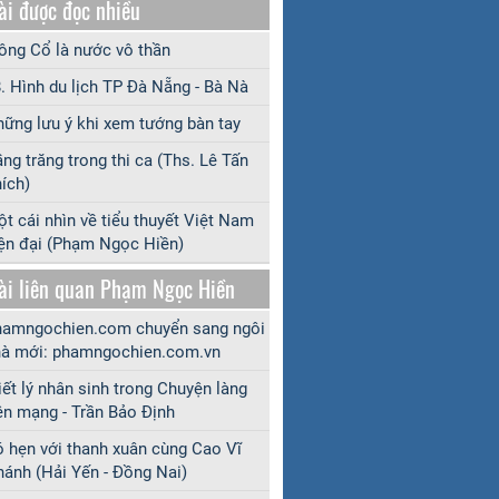
ài được đọc nhiều
ng Cổ là nước vô thần
. Hình du lịch TP Đà Nẵng - Bà Nà
ững lưu ý khi xem tướng bàn tay
ng trăng trong thi ca (Ths. Lê Tấn
ích)
t cái nhìn về tiểu thuyết Việt Nam
ện đại (Phạm Ngọc Hiền)
ài liên quan Phạm Ngọc Hiền
amngochien.com chuyển sang ngôi
à mới: phamngochien.com.vn
iết lý nhân sinh trong Chuyện làng
ên mạng - Trần Bảo Định
 hẹn với thanh xuân cùng Cao Vĩ
ánh (Hải Yến - Đồng Nai)