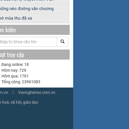
hững nẻo đường văn chương
ớ mùa thu đã xa
ìm kiếm
ượt truy cập
Đang online: 18
Hôm nay: 729
Hôm qua: 1701
Tổng cộng: 23961083
|
m.vn
Vannghemoi.com.vn
 hoá, xã hội, giáo dục