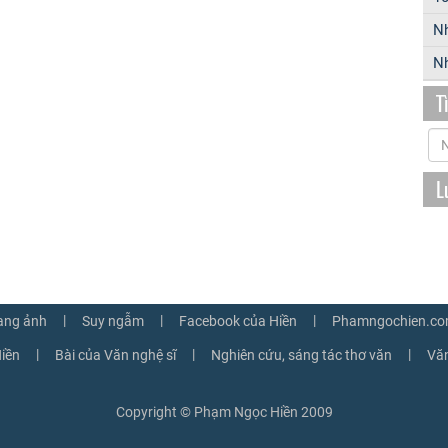
N
Nh
T
L
|
|
|
ang ảnh
Suy ngẫm
Facebook của Hiền
Phamngochien.co
|
|
|
iền
Bài của Văn nghệ sĩ
Nghiên cứu, sáng tác thơ văn
Văn
Copyright © Phạm Ngọc Hiền 2009