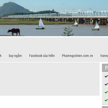
h
Suy ngẫm
Facebook của Hiền
Phamngochien.com.vn
Vann
P