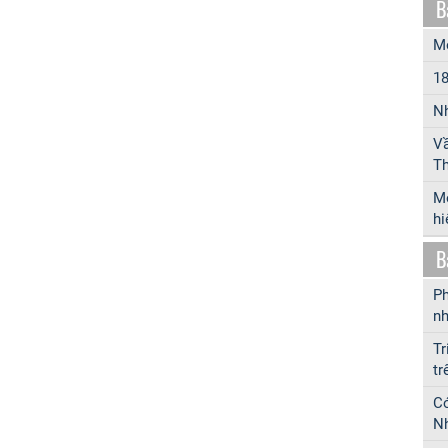
B
Mô
18
Nh
Vầ
Th
Mộ
hi
B
Ph
nh
Tr
tr
Có
Nh