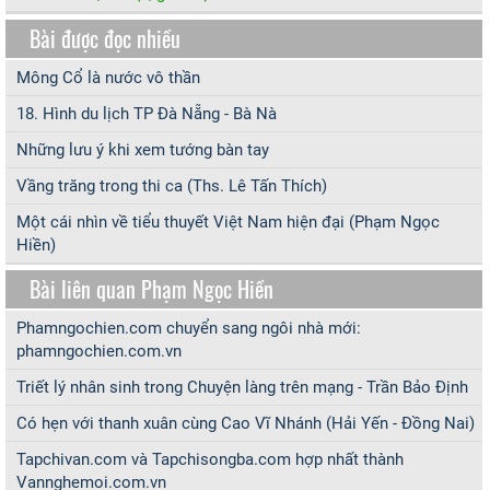
Bài được đọc nhiều
Mông Cổ là nước vô thần
18. Hình du lịch TP Đà Nẵng - Bà Nà
Những lưu ý khi xem tướng bàn tay
Vầng trăng trong thi ca (Ths. Lê Tấn Thích)
Một cái nhìn về tiểu thuyết Việt Nam hiện đại (Phạm Ngọc
Hiền)
Bài liên quan Phạm Ngọc Hiền
Phamngochien.com chuyển sang ngôi nhà mới:
phamngochien.com.vn
Triết lý nhân sinh trong Chuyện làng trên mạng - Trần Bảo Định
Có hẹn với thanh xuân cùng Cao Vĩ Nhánh (Hải Yến - Đồng Nai)
Tapchivan.com và Tapchisongba.com hợp nhất thành
Vannghemoi.com.vn