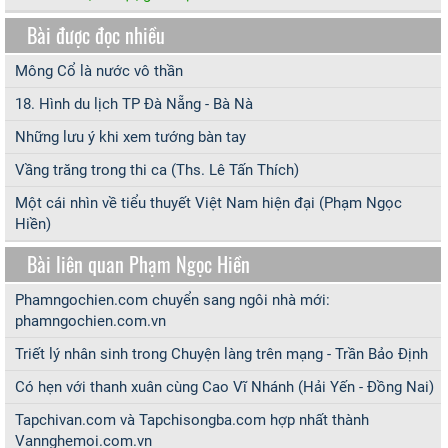
Bài được đọc nhiều
Mông Cổ là nước vô thần
18. Hình du lịch TP Đà Nẵng - Bà Nà
Những lưu ý khi xem tướng bàn tay
Vầng trăng trong thi ca (Ths. Lê Tấn Thích)
Một cái nhìn về tiểu thuyết Việt Nam hiện đại (Phạm Ngọc
Hiền)
Bài liên quan Phạm Ngọc Hiền
Phamngochien.com chuyển sang ngôi nhà mới:
phamngochien.com.vn
Triết lý nhân sinh trong Chuyện làng trên mạng - Trần Bảo Định
Có hẹn với thanh xuân cùng Cao Vĩ Nhánh (Hải Yến - Đồng Nai)
Tapchivan.com và Tapchisongba.com hợp nhất thành
Vannghemoi.com.vn