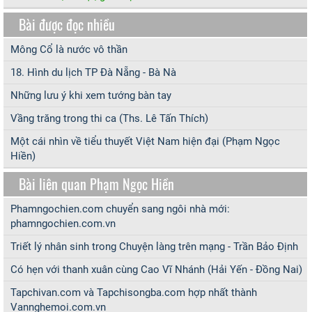
Bài được đọc nhiều
Mông Cổ là nước vô thần
18. Hình du lịch TP Đà Nẵng - Bà Nà
Những lưu ý khi xem tướng bàn tay
Vầng trăng trong thi ca (Ths. Lê Tấn Thích)
Một cái nhìn về tiểu thuyết Việt Nam hiện đại (Phạm Ngọc
Hiền)
Bài liên quan Phạm Ngọc Hiền
Phamngochien.com chuyển sang ngôi nhà mới:
phamngochien.com.vn
Triết lý nhân sinh trong Chuyện làng trên mạng - Trần Bảo Định
Có hẹn với thanh xuân cùng Cao Vĩ Nhánh (Hải Yến - Đồng Nai)
Tapchivan.com và Tapchisongba.com hợp nhất thành
Vannghemoi.com.vn