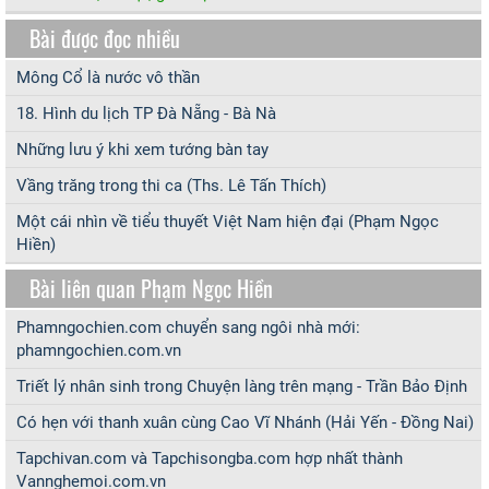
Bài được đọc nhiều
Mông Cổ là nước vô thần
18. Hình du lịch TP Đà Nẵng - Bà Nà
Những lưu ý khi xem tướng bàn tay
Vầng trăng trong thi ca (Ths. Lê Tấn Thích)
Một cái nhìn về tiểu thuyết Việt Nam hiện đại (Phạm Ngọc
Hiền)
Bài liên quan Phạm Ngọc Hiền
Phamngochien.com chuyển sang ngôi nhà mới:
phamngochien.com.vn
Triết lý nhân sinh trong Chuyện làng trên mạng - Trần Bảo Định
Có hẹn với thanh xuân cùng Cao Vĩ Nhánh (Hải Yến - Đồng Nai)
Tapchivan.com và Tapchisongba.com hợp nhất thành
Vannghemoi.com.vn