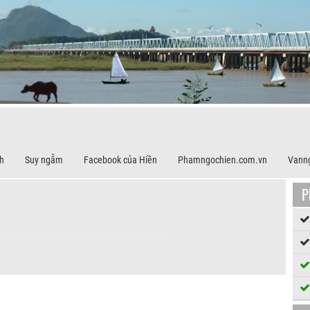
h
Suy ngẫm
Facebook của Hiền
Phamngochien.com.vn
Vann
P