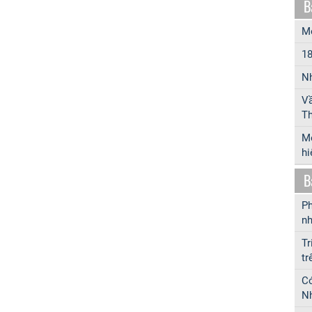
B
Mô
18
Nh
Vầ
Th
Mộ
hi
B
Ph
nh
Tr
tr
Có
Nh