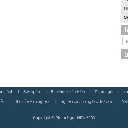
N
Nh
T
L
|
|
|
ang ảnh
Suy ngẫm
Facebook của Hiền
Phamngochien.co
|
|
|
iền
Bài của Văn nghệ sĩ
Nghiên cứu, sáng tác thơ văn
Văn
Copyright © Phạm Ngọc Hiền 2009