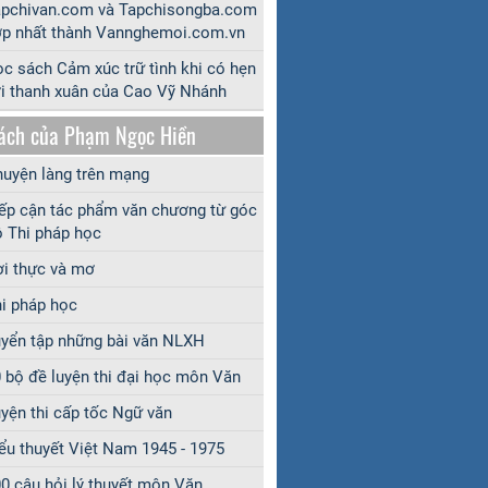
apchivan.com và Tapchisongba.com
p nhất thành Vannghemoi.com.vn
c sách Cảm xúc trữ tình khi có hẹn
i thanh xuân của Cao Vỹ Nhánh
ách của Phạm Ngọc Hiền
uyện làng trên mạng
ếp cận tác phẩm văn chương từ góc
 Thi pháp học
i thực và mơ
i pháp học
yển tập những bài văn NLXH
 bộ đề luyện thi đại học môn Văn
yện thi cấp tốc Ngữ văn
ểu thuyết Việt Nam 1945 - 1975
0 câu hỏi lý thuyết môn Văn