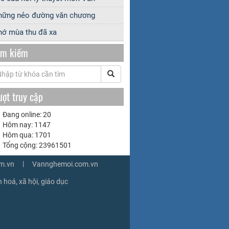
hững nẻo đường văn chương
ớ mùa thu đã xa
ìm kiếm
ượt truy cập
Đang online: 20
Hôm nay: 1147
Hôm qua: 1701
Tổng cộng: 23961501
|
m.vn
Vannghemoi.com.vn
 hoá, xã hội, giáo dục