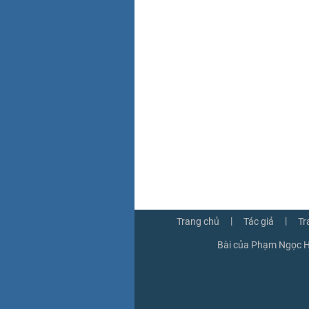
|
|
Trang chủ
Tác giả
Tr
Bài của Phạm Ngọc H