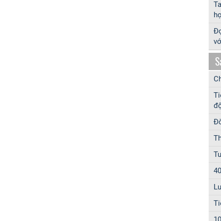
T
hợ
Đọ
vớ
S
Ch
Ti
độ
Đờ
Th
Tu
40
Lu
Ti
10