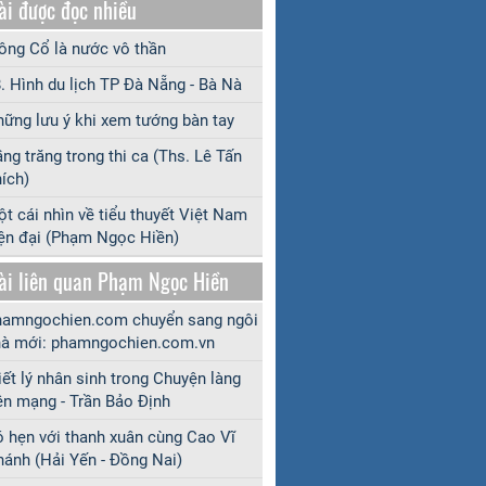
ài được đọc nhiều
ng Cổ là nước vô thần
. Hình du lịch TP Đà Nẵng - Bà Nà
ững lưu ý khi xem tướng bàn tay
ng trăng trong thi ca (Ths. Lê Tấn
ích)
t cái nhìn về tiểu thuyết Việt Nam
ện đại (Phạm Ngọc Hiền)
ài liên quan Phạm Ngọc Hiền
amngochien.com chuyển sang ngôi
à mới: phamngochien.com.vn
iết lý nhân sinh trong Chuyện làng
ên mạng - Trần Bảo Định
 hẹn với thanh xuân cùng Cao Vĩ
ánh (Hải Yến - Đồng Nai)