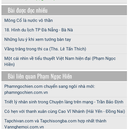
Bài được đọc nhiều
Mông Cổ là nước vô thần
18. Hình du lịch TP Đà Nẵng - Bà Nà
Những lưu ý khi xem tướng bàn tay
Vầng trăng trong thi ca (Ths. Lê Tấn Thích)
Một cái nhìn về tiểu thuyết Việt Nam hiện đại (Phạm Ngọc
Hiền)
Bài liên quan Phạm Ngọc Hiền
Phamngochien.com chuyển sang ngôi nhà mới:
phamngochien.com.vn
Triết lý nhân sinh trong Chuyện làng trên mạng - Trần Bảo Định
Có hẹn với thanh xuân cùng Cao Vĩ Nhánh (Hải Yến - Đồng Nai)
Tapchivan.com và Tapchisongba.com hợp nhất thành
Vannghemoi.com.vn