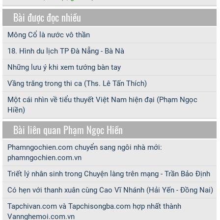
Bài được đọc nhiều
Mông Cổ là nước vô thần
18. Hình du lịch TP Đà Nẵng - Bà Nà
Những lưu ý khi xem tướng bàn tay
Vầng trăng trong thi ca (Ths. Lê Tấn Thích)
Một cái nhìn về tiểu thuyết Việt Nam hiện đại (Phạm Ngọc
Hiền)
Bài liên quan Phạm Ngọc Hiền
Phamngochien.com chuyển sang ngôi nhà mới:
phamngochien.com.vn
Triết lý nhân sinh trong Chuyện làng trên mạng - Trần Bảo Định
Có hẹn với thanh xuân cùng Cao Vĩ Nhánh (Hải Yến - Đồng Nai)
Tapchivan.com và Tapchisongba.com hợp nhất thành
Vannghemoi.com.vn