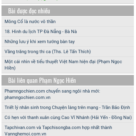
Bài được đọc nhiều
Mông Cổ là nước vô thần
18. Hình du lịch TP Đà Nẵng - Bà Nà
Những lưu ý khi xem tướng bàn tay
Vầng trăng trong thi ca (Ths. Lê Tấn Thích)
Một cái nhìn về tiểu thuyết Việt Nam hiện đại (Phạm Ngọc
Hiền)
Bài liên quan Phạm Ngọc Hiền
Phamngochien.com chuyển sang ngôi nhà mới:
phamngochien.com.vn
Triết lý nhân sinh trong Chuyện làng trên mạng - Trần Bảo Định
Có hẹn với thanh xuân cùng Cao Vĩ Nhánh (Hải Yến - Đồng Nai)
Tapchivan.com và Tapchisongba.com hợp nhất thành
Vannghemoi.com.vn