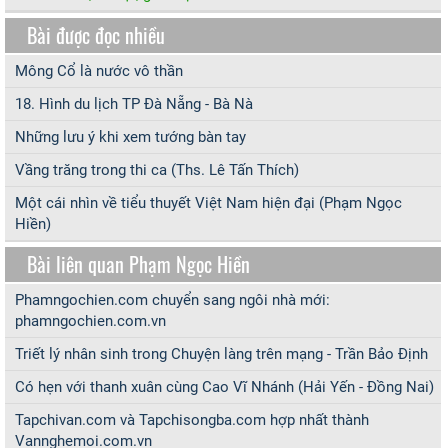
Bài được đọc nhiều
Mông Cổ là nước vô thần
18. Hình du lịch TP Đà Nẵng - Bà Nà
Những lưu ý khi xem tướng bàn tay
Vầng trăng trong thi ca (Ths. Lê Tấn Thích)
Một cái nhìn về tiểu thuyết Việt Nam hiện đại (Phạm Ngọc
Hiền)
Bài liên quan Phạm Ngọc Hiền
Phamngochien.com chuyển sang ngôi nhà mới:
phamngochien.com.vn
Triết lý nhân sinh trong Chuyện làng trên mạng - Trần Bảo Định
Có hẹn với thanh xuân cùng Cao Vĩ Nhánh (Hải Yến - Đồng Nai)
Tapchivan.com và Tapchisongba.com hợp nhất thành
Vannghemoi.com.vn