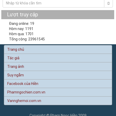
Lượt truy cập
Đang online: 19
Hôm nay: 1191
Hôm qua: 1701
Tổng cộng: 23961545
Trang chủ
Tác giả
Trang ảnh
Suy ngẫm
Facebook của Hiền
Phamngochien.com.vn
Vannghemoi.com.vn
Copyright © Phạm Ngọc Hiền 2009