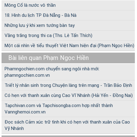
Mông Cổ là nước vô thần
18. Hình du lịch TP Đà Nẵng - Bà Nà
Những lưu ý khi xem tướng bàn tay
Vầng trăng trong thi ca (Ths. Lê Tấn Thích)
Một cái nhìn về tiểu thuyết Việt Nam hiện đại (Phạm Ngọc Hiền)
Bài liên quan Phạm Ngọc Hiền
Phamngochien.com chuyển sang ngôi nhà mới:
phamngochien.com.vn
Triết lý nhân sinh trong Chuyện làng trên mạng - Trần Bảo Định
Có hẹn với thanh xuân cùng Cao Vĩ Nhánh (Hải Yến - Đồng Nai)
Tapchivan.com và Tapchisongba.com hợp nhất thành
Vannghemoi.com.vn
Đọc sách Cảm xúc trữ tình khi có hẹn với thanh xuân của Cao
Vỹ Nhánh