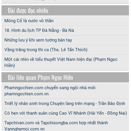
Bài được đọc nhiều
Mông Cổ là nước vô thần
18. Hình du lịch TP Đà Nẵng - Bà Nà
Những lưu ý khi xem tướng bàn tay
Vầng trăng trong thi ca (Ths. Lê Tấn Thích)
Một cái nhìn về tiểu thuyết Việt Nam hiện đại (Phạm Ngọc
Hiền)
Bài liên quan Phạm Ngọc Hiền
Phamngochien.com chuyển sang ngôi nhà mới:
phamngochien.com.vn
Triết lý nhân sinh trong Chuyện làng trên mạng - Trần Bảo Định
Có hẹn với thanh xuân cùng Cao Vĩ Nhánh (Hải Yến - Đồng Nai)
Tapchivan.com và Tapchisongba.com hợp nhất thành
Vannghemoi.com.vn