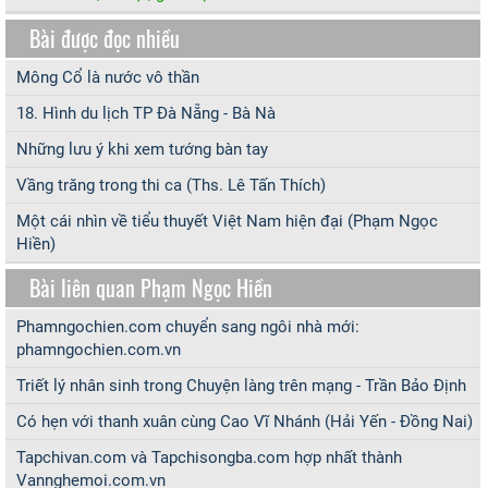
Bài được đọc nhiều
Mông Cổ là nước vô thần
18. Hình du lịch TP Đà Nẵng - Bà Nà
Những lưu ý khi xem tướng bàn tay
Vầng trăng trong thi ca (Ths. Lê Tấn Thích)
Một cái nhìn về tiểu thuyết Việt Nam hiện đại (Phạm Ngọc
Hiền)
Bài liên quan Phạm Ngọc Hiền
Phamngochien.com chuyển sang ngôi nhà mới:
phamngochien.com.vn
Triết lý nhân sinh trong Chuyện làng trên mạng - Trần Bảo Định
Có hẹn với thanh xuân cùng Cao Vĩ Nhánh (Hải Yến - Đồng Nai)
Tapchivan.com và Tapchisongba.com hợp nhất thành
Vannghemoi.com.vn