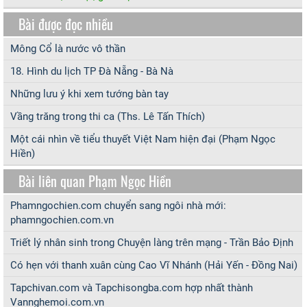
Bài được đọc nhiều
Mông Cổ là nước vô thần
18. Hình du lịch TP Đà Nẵng - Bà Nà
Những lưu ý khi xem tướng bàn tay
Vầng trăng trong thi ca (Ths. Lê Tấn Thích)
Một cái nhìn về tiểu thuyết Việt Nam hiện đại (Phạm Ngọc
Hiền)
Bài liên quan Phạm Ngọc Hiền
Phamngochien.com chuyển sang ngôi nhà mới:
phamngochien.com.vn
Triết lý nhân sinh trong Chuyện làng trên mạng - Trần Bảo Định
Có hẹn với thanh xuân cùng Cao Vĩ Nhánh (Hải Yến - Đồng Nai)
Tapchivan.com và Tapchisongba.com hợp nhất thành
Vannghemoi.com.vn