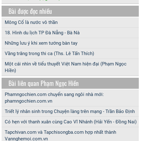
Bài được đọc nhiều
Mông Cổ là nước vô thần
18. Hình du lịch TP Đà Nẵng - Bà Nà
Những lưu ý khi xem tướng bàn tay
Vầng trăng trong thi ca (Ths. Lê Tấn Thích)
Một cái nhìn về tiểu thuyết Việt Nam hiện đại (Phạm Ngọc
Hiền)
Bài liên quan Phạm Ngọc Hiền
Phamngochien.com chuyển sang ngôi nhà mới:
phamngochien.com.vn
Triết lý nhân sinh trong Chuyện làng trên mạng - Trần Bảo Định
Có hẹn với thanh xuân cùng Cao Vĩ Nhánh (Hải Yến - Đồng Nai)
Tapchivan.com và Tapchisongba.com hợp nhất thành
Vannghemoi.com.vn