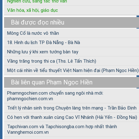
Nghiên cứu, sáng tác thơ văn
Văn hóa, xã hội, giáo dục
Bài được đọc nhiều
Mông Cổ là nước vô thần
18. Hình du lịch TP Đà Nẵng - Bà Nà
Những lưu ý khi xem tướng bàn tay
Vầng trăng trong thi ca (Ths. Lê Tấn Thích)
Một cái nhìn về tiểu thuyết Việt Nam hiện đại (Phạm Ngọc Hiền)
Bài liên quan Phạm Ngọc Hiền
Phamngochien.com chuyển sang ngôi nhà mới:
phamngochien.com.vn
Triết lý nhân sinh trong Chuyện làng trên mạng - Trần Bảo Định
Có hẹn với thanh xuân cùng Cao Vĩ Nhánh (Hải Yến - Đồng Nai)
Tapchivan.com và Tapchisongba.com hợp nhất thành
Vannghemoi.com.vn