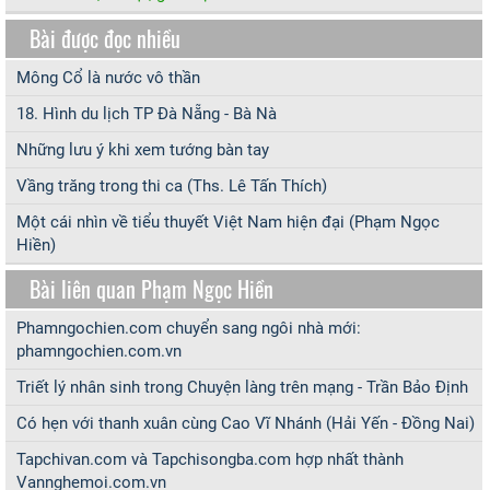
Bài được đọc nhiều
Mông Cổ là nước vô thần
18. Hình du lịch TP Đà Nẵng - Bà Nà
Những lưu ý khi xem tướng bàn tay
Vầng trăng trong thi ca (Ths. Lê Tấn Thích)
Một cái nhìn về tiểu thuyết Việt Nam hiện đại (Phạm Ngọc
Hiền)
Bài liên quan Phạm Ngọc Hiền
Phamngochien.com chuyển sang ngôi nhà mới:
phamngochien.com.vn
Triết lý nhân sinh trong Chuyện làng trên mạng - Trần Bảo Định
Có hẹn với thanh xuân cùng Cao Vĩ Nhánh (Hải Yến - Đồng Nai)
Tapchivan.com và Tapchisongba.com hợp nhất thành
Vannghemoi.com.vn