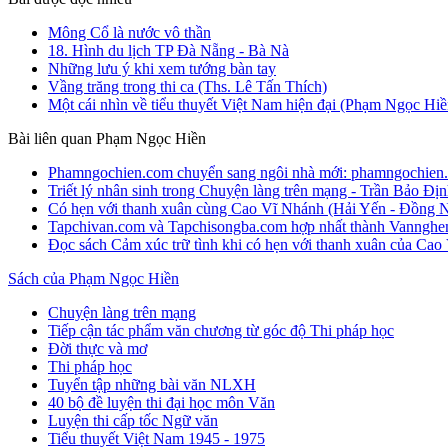
Mông Cổ là nước vô thần
18. Hình du lịch TP Đà Nẵng - Bà Nà
Những lưu ý khi xem tướng bàn tay
Vầng trăng trong thi ca (Ths. Lê Tấn Thích)
Một cái nhìn về tiểu thuyết Việt Nam hiện đại (Phạm Ngọc Hiề
Bài liên quan Phạm Ngọc Hiền
Phamngochien.com chuyển sang ngôi nhà mới: phamngochien
Triết lý nhân sinh trong Chuyện làng trên mạng - Trần Bảo Đị
Có hẹn với thanh xuân cùng Cao Vĩ Nhánh (Hải Yến - Đồng N
Tapchivan.com và Tapchisongba.com hợp nhất thành Vanngh
Đọc sách Cảm xúc trữ tình khi có hẹn với thanh xuân của Ca
Sách của Phạm Ngọc Hiền
Chuyện làng trên mạng
Tiếp cận tác phẩm văn chương từ góc độ Thi pháp học
Đời thực và mơ
Thi pháp học
Tuyển tập những bài văn NLXH
40 bộ đề luyện thi đại học môn Văn
Luyện thi cấp tốc Ngữ văn
Tiểu thuyết Việt Nam 1945 - 1975