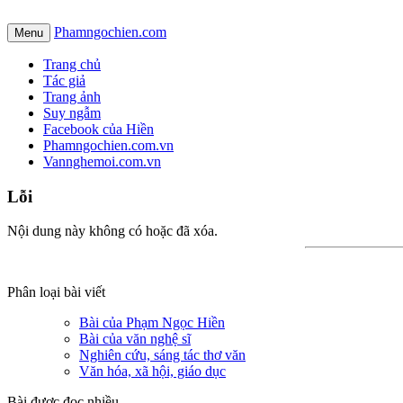
Phamngochien.com
Menu
Trang chủ
Tác giả
Trang ảnh
Suy ngẫm
Facebook của Hiền
Phamngochien.com.vn
Vannghemoi.com.vn
Lỗi
Nội dung này không có hoặc đã xóa.
Phân loại bài viết
Bài của Phạm Ngọc Hiền
Bài của văn nghệ sĩ
Nghiên cứu, sáng tác thơ văn
Văn hóa, xã hội, giáo dục
Bài được đọc nhiều