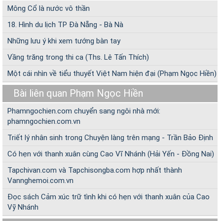
Mông Cổ là nước vô thần
18. Hình du lịch TP Đà Nẵng - Bà Nà
Những lưu ý khi xem tướng bàn tay
Vầng trăng trong thi ca (Ths. Lê Tấn Thích)
Một cái nhìn về tiểu thuyết Việt Nam hiện đại (Phạm Ngọc Hiền)
Bài liên quan Phạm Ngọc Hiền
Phamngochien.com chuyển sang ngôi nhà mới:
phamngochien.com.vn
Triết lý nhân sinh trong Chuyện làng trên mạng - Trần Bảo Định
Có hẹn với thanh xuân cùng Cao Vĩ Nhánh (Hải Yến - Đồng Nai)
Tapchivan.com và Tapchisongba.com hợp nhất thành
Vannghemoi.com.vn
Đọc sách Cảm xúc trữ tình khi có hẹn với thanh xuân của Cao
Vỹ Nhánh