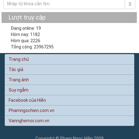
Lượt truy cập
Đang online: 19
Hôm nay: 1182
Hôm qua: 2226
Tổng cộng: 23967295
Trang chủ
Tác giả
Trang ảnh
Suy ngẫm
Facebook của Hiền
Phamngochien.com.vn
Vannghemoi.com.vn
Copyright © Phạm Ngọc Hiền 2009